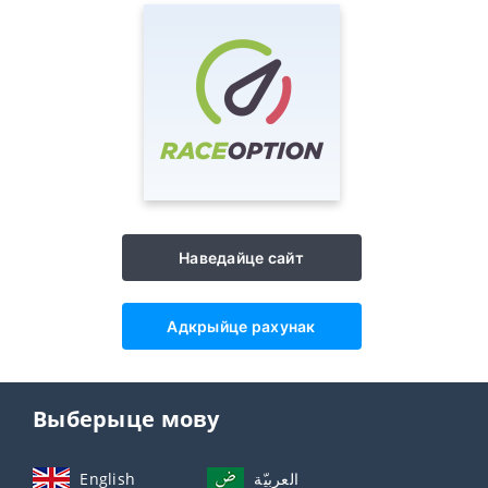
Наведайце сайт
Адкрыйце рахунак
Выберыце мову
English
العربيّة