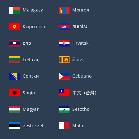
Malagasy
Монгол
Кыргызча
ភាសាខ្មែរ
ລາວ
Hrvatski
Lietuvių
සිංහල
Српски
Cebuano
Shqip
中文（台灣）
Magyar
Sesotho
eesti keel
Malti