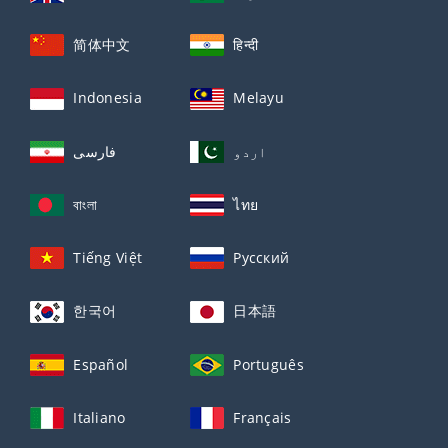
简体中文
हिन्दी
Indonesia
Melayu
اردو
فارسی
বাংলা
ไทย
Tiếng Việt
Русский
한국어
日本語
Español
Português
Italiano
Français