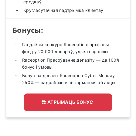
сродкаў
Кругласутачная падтрымка кліентаў
Бонусы:
Гандлёвы конкурс Raceoption: прызавы
фонд у 20 000 долараў, удзел і правілы
Raceoption Прасоўванне дэпазіту — да 100%
бонус і ўмовы
Бонус на дэпазіт Raceoption Cyber ​​Monday
250% — падрабязная інфармацыя аб акцыі
АТРЫМАЦЬ БОНУС