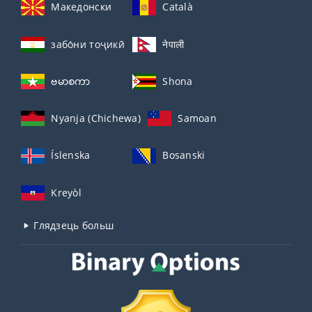
Македонски
Català
забо́ни тоҷикӣ́
नेपाली
ဗမာစကာ
Shona
Nyanja (Chichewa)
Samoan
Íslenska
Bosanski
Kreyòl
Глядзець больш