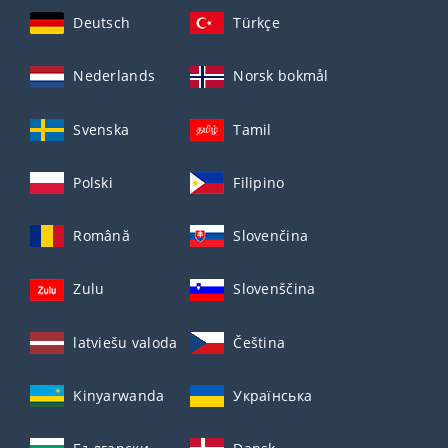
Deutsch
Türkçe
Nederlands
Norsk bokmål
Svenska
Tamil
Polski
Filipino
Română
Slovenčina
Zulu
Slovenščina
latviešu valoda
Čeština
Kinyarwanda
Українська