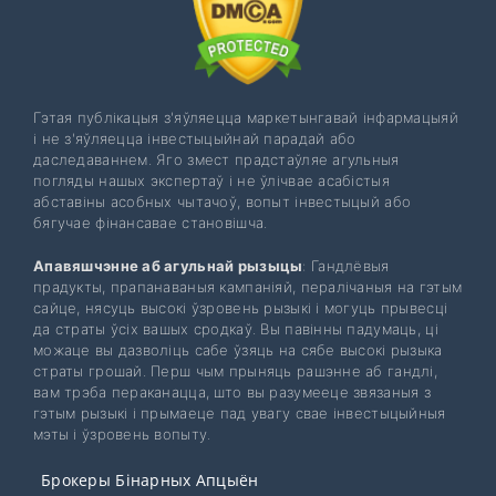
Гэтая публікацыя з'яўляецца маркетынгавай інфармацыяй
і не з'яўляецца інвестыцыйнай парадай або
даследаваннем. Яго змест прадстаўляе агульныя
погляды нашых экспертаў і не ўлічвае асабістыя
абставіны асобных чытачоў, вопыт інвестыцый або
бягучае фінансавае становішча.
Апавяшчэнне аб агульнай рызыцы
: Гандлёвыя
прадукты, прапанаваныя кампаніяй, пералічаныя на гэтым
сайце, нясуць высокі ўзровень рызыкі і могуць прывесці
да страты ўсіх вашых сродкаў. Вы павінны падумаць, ці
можаце вы дазволіць сабе ўзяць на сябе высокі рызыка
страты грошай. Перш чым прыняць рашэнне аб гандлі,
вам трэба пераканацца, што вы разумееце звязаныя з
гэтым рызыкі і прымаеце пад увагу свае інвестыцыйныя
мэты і ўзровень вопыту.
Брокеры Бінарных Апцыён