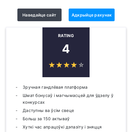
Наведайце сайт
Адкрыйце рахунак
RATING
4
☆
★
☆
★
☆
★
☆
★
☆
★
Зручная гандлёвая платформа
Шмат бонусаў і магчымасцей для ўдзелу ў
конкурсах
Даступны ва ўсім свеце
Больш за 150 актываў
Хуткі час апрацоўкі дэпазіту і зняцця