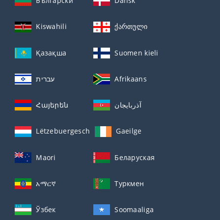
Български
Dansk
Kiswahili
ქართული
Қазақша
Suomen kieli
עברית
Afrikaans
Հայերեն
آذربايجان
Lëtzebuergesch
Gaeilge
Maori
Беларуская
አማርኛ
Туркмен
Ўзбек
Soomaaliga