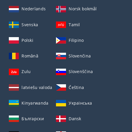
Nederlands
Norsk bokmål
Svenska
Tamil
Polski
Filipino
Română
Slovenčina
Zulu
Slovenščina
latviešu valoda
Čeština
Kinyarwanda
Українська
Български
Dansk