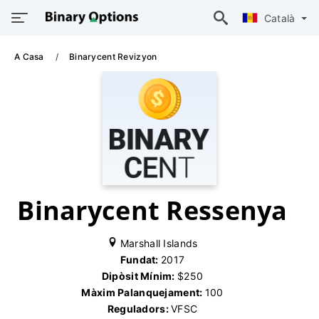
Català
A Casa
Binarycent Revizyon
Binarycent Ressenya
Marshall Islands
Fundat:
2017
Dipòsit Mínim:
$250
Màxim Palanquejament:
100
Reguladors:
VFSC