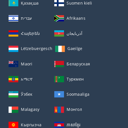
Қазақша
Suomen kieli
עברית
Afrikaans
Հայերեն
آذربايجان
Lëtzebuergesch
Gaeilge
Maori
Беларуская
አማርኛ
Туркмен
Ўзбек
Soomaaliga
Malagasy
Монгол
Кыргызча
ភាសាខ្មែរ