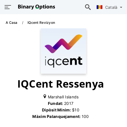
Català
A Casa
IQcent Revizyon
IQCent Ressenya
Marshall Islands
Fundat:
2017
Dipòsit Mínim:
$10
Màxim Palanquejament:
100