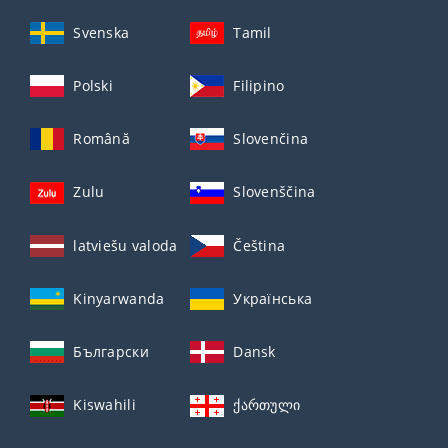
Svenska
Tamil
Polski
Filipino
Română
Slovenčina
Zulu
Slovenščina
latviešu valoda
Čeština
Kinyarwanda
Українська
Български
Dansk
Kiswahili
ქართული