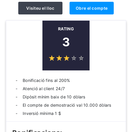
Visiteu el lloc
Obre el compte
RATING
3
☆
★
☆
★
☆
★
☆
★
☆
★
Bonificació fins al 200%
Atenció al client 24/7
Dipòsit mínim baix de 10 dòlars
El compte de demostració val 10.000 dòlars
Inversió mínima 1 $