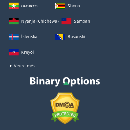
ဗမာစကာ
Shona
Nyanja (Chichewa)
Samoan
Íslenska
Bosanski
Kreyòl
Veure més