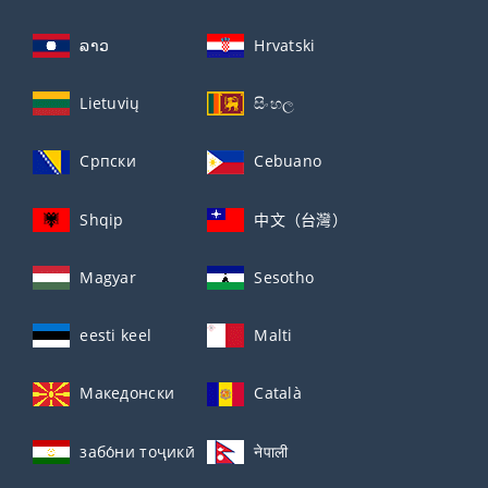
ລາວ
Hrvatski
Lietuvių
සිංහල
Српски
Cebuano
Shqip
中文（台灣）
Magyar
Sesotho
eesti keel
Malti
Македонски
Català
забо́ни тоҷикӣ́
नेपाली