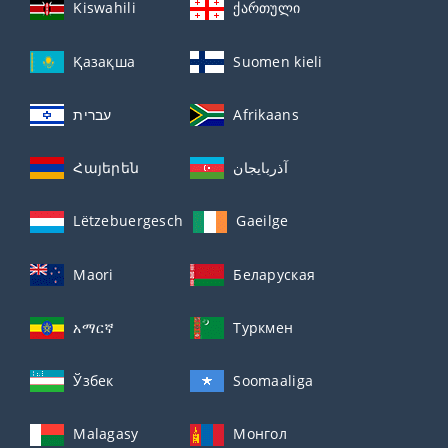
Kiswahili
ქართული
Қазақша
Suomen kieli
עברית
Afrikaans
Հայերեն
آذربايجان
Lëtzebuergesch
Gaeilge
Maori
Беларуская
አማርኛ
Туркмен
Ўзбек
Soomaaliga
Malagasy
Монгол