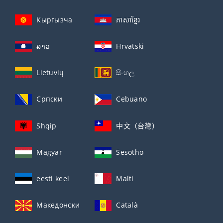
Кыргызча
ភាសាខ្មែរ
ລາວ
Hrvatski
Lietuvių
සිංහල
Српски
Cebuano
Shqip
中文（台灣）
Magyar
Sesotho
eesti keel
Malti
Македонски
Català