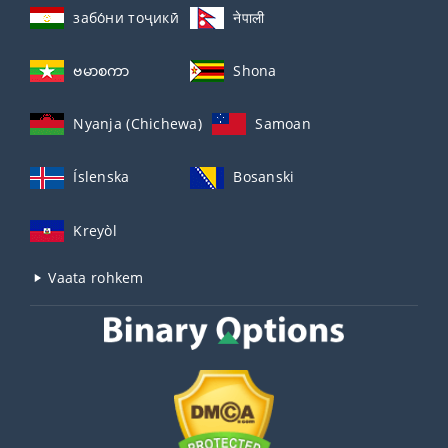
забо́ни тоҷикӣ́
नेपाली
ဗမာစကာ
Shona
Nyanja (Chichewa)
Samoan
Íslenska
Bosanski
Kreyòl
Vaata rohkem