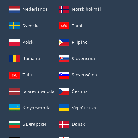
Nederlands
Norsk bokmål
Svenska
Tamil
Polski
Filipino
Română
Slovenčina
Zulu
Slovenščina
latviešu valoda
Čeština
Kinyarwanda
Українська
Български
Dansk