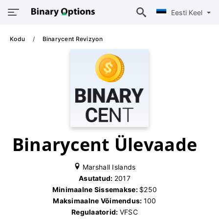
Eesti Keel
Kodu
Binarycent Revizyon
Binarycent Ülevaade
Marshall Islands
Asutatud:
2017
Minimaalne Sissemakse:
$250
Maksimaalne Võimendus:
100
Regulaatorid:
VFSC