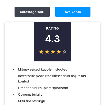
Külastage saiti
Ava konto
RATING
4.3
☆
★
☆
★
☆
★
☆
★
☆
★
Mitmekesised kauplemistooted
Investorite poolt klassifitseeritud hajutatud
kontod
Omandatud kauplemisplatvorm
Õppematerjalid
Mitu finantsturgu