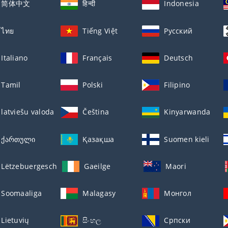
简体中文
हिन्दी
Indonesia
ไทย
Tiếng Việt
Русский
Italiano
Français
Deutsch
Tamil
Polski
Filipino
latviešu valoda
Čeština
Kinyarwanda
ქართული
Қазақша
Suomen kieli
Lëtzebuergesch
Gaeilge
Maori
Soomaaliga
Malagasy
Монгол
Lietuvių
සිංහල
Српски