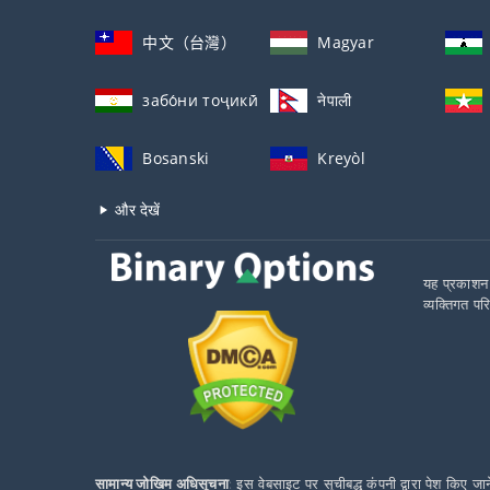
中文（台灣）
Magyar
забо́ни тоҷикӣ́
नेपाली
Bosanski
Kreyòl
और देखें
यह प्रकाशन 
व्यक्तिगत पर
सामान्य जोखिम अधिसूचना
: इस वेबसाइट पर सूचीबद्ध कंपनी द्वारा पेश किए