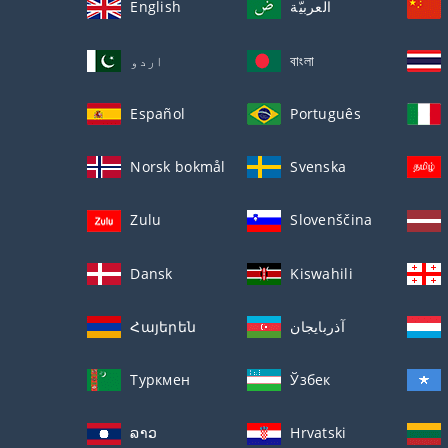
English
العربيّة
اردو
বাংলা
Español
Português
Norsk bokmål
Svenska
Zulu
Slovenščina
Dansk
Kiswahili
Հայերեն
آذربايجان
Туркмен
Ўзбек
ລາວ
Hrvatski