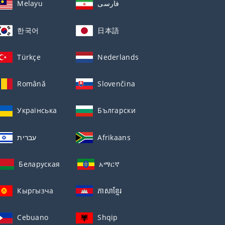
Melayu
فارسی
한국어
日本語
Türkçe
Nederlands
Română
Slovenčina
Українська
Български
עברית
Afrikaans
Беларуская
አማርኛ
Кыргызча
ភាសាខ្មែរ
Cebuano
Shqip