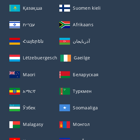
Қазақша
Suomen kieli
עברית
Afrikaans
Հայերեն
آذربايجان
Lëtzebuergesch
Gaeilge
Maori
Беларуская
አማርኛ
Туркмен
Ўзбек
Soomaaliga
Malagasy
Монгол