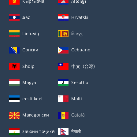
Кыргызча
ភាសាខ្មែរ
ລາວ
Hrvatski
Lietuvių
සිංහල
Српски
Cebuano
Shqip
中文（台灣）
Magyar
Sesotho
eesti keel
Malti
Македонски
Català
забо́ни тоҷикӣ́
नेपाली