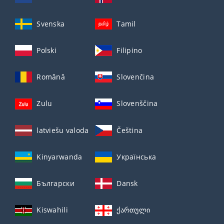
Svenska
Tamil
Polski
Filipino
Română
Slovenčina
Zulu
Slovenščina
latviešu valoda
Čeština
Kinyarwanda
Українська
Български
Dansk
Kiswahili
ქართული