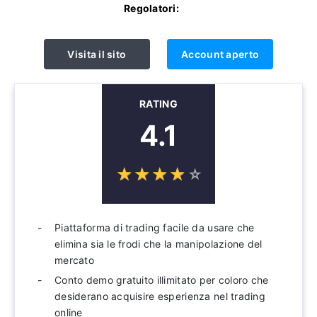
Regolatori:
Visita il sito
Account aperto
RATING
4.1
☆
★
☆
★
☆
★
☆
★
☆
★
Piattaforma di trading facile da usare che
elimina sia le frodi che la manipolazione del
mercato
Conto demo gratuito illimitato per coloro che
desiderano acquisire esperienza nel trading
online