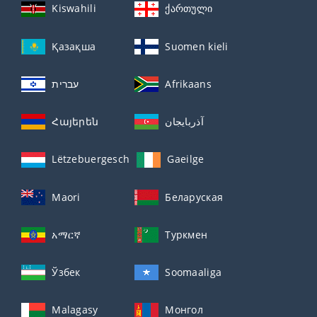
Kiswahili
ქართული
Қазақша
Suomen kieli
עברית
Afrikaans
Հայերեն
آذربايجان
Lëtzebuergesch
Gaeilge
Maori
Беларуская
አማርኛ
Туркмен
Ўзбек
Soomaaliga
Malagasy
Монгол