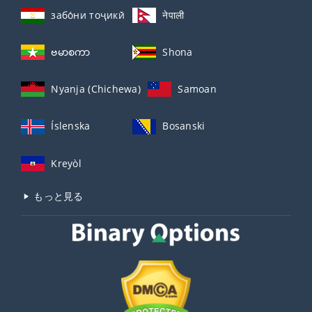
забо́ни тоҷикӣ́
नेपाली
ဗမာစကာ
Shona
Nyanja (Chichewa)
Samoan
Íslenska
Bosanski
Kreyòl
もっと見る