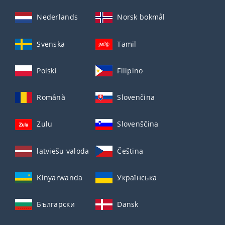
Nederlands
Norsk bokmål
Svenska
Tamil
Polski
Filipino
Română
Slovenčina
Zulu
Slovenščina
latviešu valoda
Čeština
Kinyarwanda
Українська
Български
Dansk