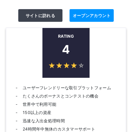
サイトに訪れる
オープンアカウント
RATING
4
☆
★
☆
★
☆
★
☆
★
☆
★
ユーザーフレンドリーな取引プラットフォーム
たくさんのボーナスとコンテストの機会
世界中で利用可能
150以上の資産
迅速な入出金処理時間
24時間年中無休のカスタマーサポート