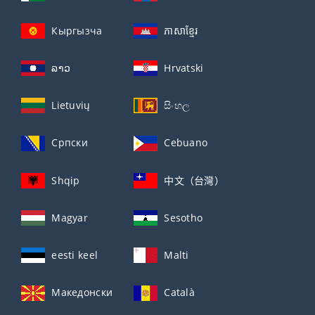
Кыргызча
ភាសាខ្មែរ
ລາວ
Hrvatski
Lietuvių
සිංහල
Српски
Cebuano
Shqip
中文（台灣）
Magyar
Sesotho
eesti keel
Malti
Македонски
Català