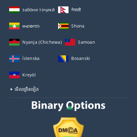
забо́ни тоҷикӣ́
नेपाली
ဗမာစကာ
Shona
Nyanja (Chichewa)
Samoan
Íslenska
Bosanski
Kreyòl
មើល​ច្រើន​ទៀត