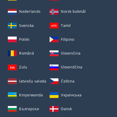
Nederlands
Norsk bokmål
Svenska
Tamil
Polski
Filipino
Română
Slovenčina
Zulu
Slovenščina
latviešu valoda
Čeština
Kinyarwanda
Українська
Български
Dansk