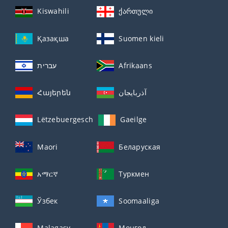
Kiswahili
ქართული
Қазақша
Suomen kieli
עברית
Afrikaans
Հայերեն
آذربايجان
Lëtzebuergesch
Gaeilge
Maori
Беларуская
አማርኛ
Туркмен
Ўзбек
Soomaaliga
Malagasy
Монгол