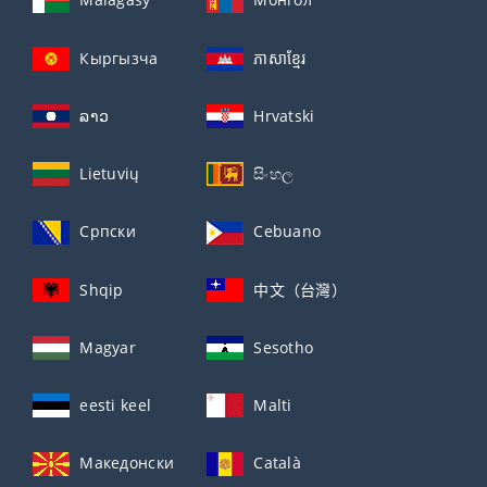
Кыргызча
ភាសាខ្មែរ
ລາວ
Hrvatski
Lietuvių
සිංහල
Српски
Cebuano
Shqip
中文（台灣）
Magyar
Sesotho
eesti keel
Malti
Македонски
Català