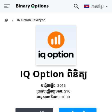
ភាសាខ្មែរ
ផ្ទះ
IQ Option Revizyon
IQ Option ពិនិត្យ
បង្កើតឡើង:
2013
ប្រាក់បញ្ញើអប្បបរមា:
$10
អានុភាពអតិបរមា:
1000