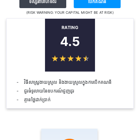
ទស្សនាគេហទំព័រ
បើក​គណនី
(RISK WARNING: YOUR CAPITAL MIGHT BE AT RISK)
RATING
4.5
☆
★
☆
★
☆
★
☆
★
☆
★
វិធីសាស្រ្តងាយស្រួល និងងាយស្រួលក្នុងការបើកគណនី
ជួរធំទូលាយនៃឧបករណ៍ជួញដូរ
គ្មានថ្លៃដាក់ប្រាក់