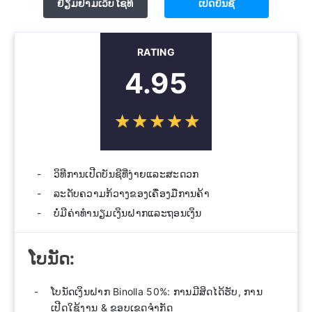
ຢ້ຽມຢາມເວັບໄຊທ໌
ເປີດບັນຊີ
RATING
4.95
☆
★
☆
★
☆
★
☆
★
☆
★
ວິ​ທີ​ການ​ເປີດ​ບັນ​ຊີ​ທີ່​ງ່າຍ​ແລະ​ສະ​ດວກ​
ລະດັບຄວາມກ້ວາງຂອງເຄື່ອງມືການຄ້າ
ບໍ່ມີຄ່າທໍານຽມເງິນຝາກແລະຖອນເງິນ
ໂບນັດ:
ໂບນັດເງິນຝາກ Binolla 50%: ການມີສິດໄດ້ຮັບ, ການ
ເປີດໃຊ້ງານ & ຂອບເຂດຈໍາກັດ