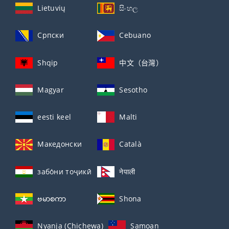
Lietuvių
සිංහල
Српски
Cebuano
Shqip
中文（台灣）
Magyar
Sesotho
eesti keel
Malti
Македонски
Català
забо́ни тоҷикӣ́
नेपाली
ဗမာစကာ
Shona
Nyanja (Chichewa)
Samoan