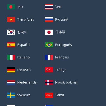
বাংলা
ไทย
Tiếng Việt
Русский
한국어
日本語
Español
Português
Italiano
Français
Deutsch
Türkçe
Nederlands
Norsk bokmål
Svenska
Tamil