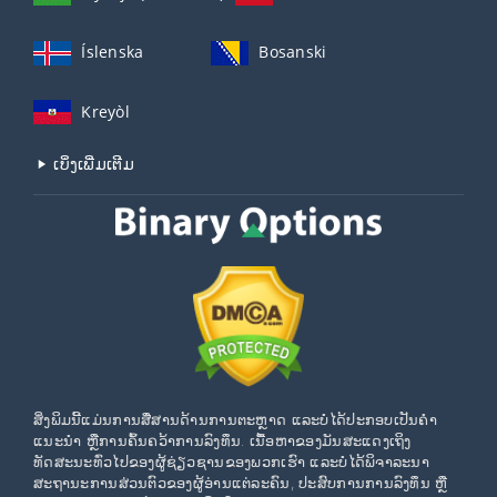
Íslenska
Bosanski
Kreyòl
ເບິ່ງເພີ່ມເຕີມ
ສິ່ງພິມນີ້ແມ່ນການສື່ສານດ້ານການຕະຫຼາດ ແລະບໍ່ໄດ້ປະກອບເປັນຄໍາ
ແນະນໍາ ຫຼືການຄົ້ນຄວ້າການລົງທຶນ. ເນື້ອຫາຂອງມັນສະແດງເຖິງ
ທັດສະນະທົ່ວໄປຂອງຜູ້ຊ່ຽວຊານຂອງພວກເຮົາ ແລະບໍ່ໄດ້ພິຈາລະນາ
ສະຖານະການສ່ວນຕົວຂອງຜູ້ອ່ານແຕ່ລະຄົນ, ປະສົບການການລົງທຶນ ຫຼື