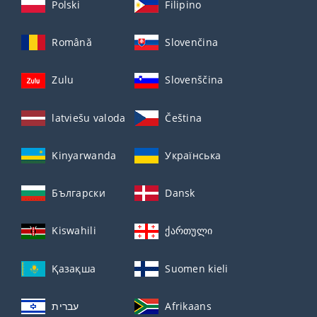
Polski
Filipino
Română
Slovenčina
Zulu
Slovenščina
latviešu valoda
Čeština
Kinyarwanda
Українська
Български
Dansk
Kiswahili
ქართული
Қазақша
Suomen kieli
עברית
Afrikaans