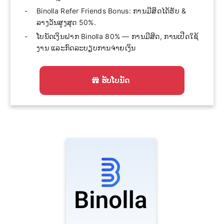
Binolla Refer Friends Bonus: ການມີສິດໄດ້ຮັບ &
ລາງວັນສູງສຸດ 50%.
ໂບນັດເງິນຝາກ Binolla 80% — ການມີສິດ, ການເປີດໃຊ້
ງານ ແລະກົດລະບຽບການຈ່າຍເງິນ
ຮັບໂບນັດ