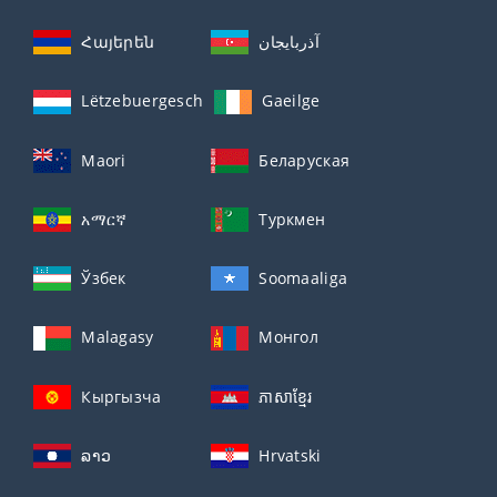
Հայերեն
آذربايجان
Lëtzebuergesch
Gaeilge
Maori
Беларуская
አማርኛ
Туркмен
Ўзбек
Soomaaliga
Malagasy
Монгол
Кыргызча
ភាសាខ្មែរ
ລາວ
Hrvatski