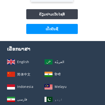
ຢ້ຽມຢາມເວັບໄຊທ໌
ເປີດບັນຊີ
ເລືອກພາສາ
English
العربيّة
简体中文
हिन्दी
Indonesia
Melayu
اردو
فارسی