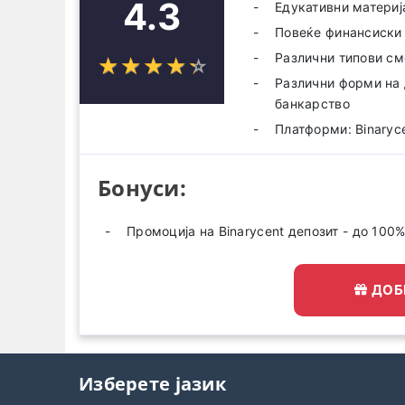
4.3
Едукативни материј
Повеќе финансиски
Различни типови см
☆
★
☆
★
☆
★
☆
★
☆
★
Различни форми на 
банкарство
Платформи: Binaryc
Бонуси:
Промоција на Binarycent депозит - до 100
ДОБ
Изберете јазик