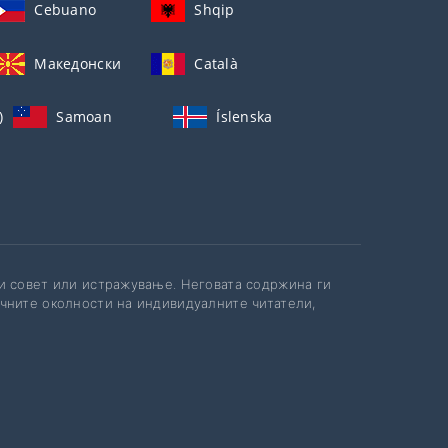
Cebuano
Shqip
Македонски
Català
)
Samoan
Íslenska
ки совет или истражување. Неговата содржина ги
ичните околности на индивидуалните читатели,