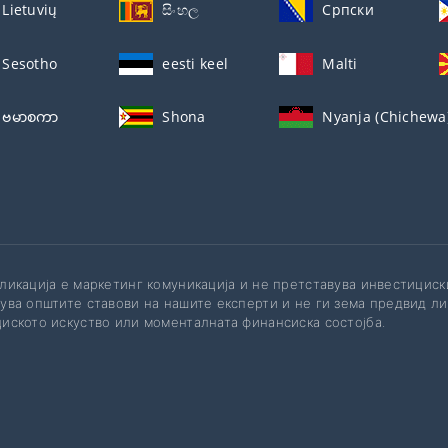
Lietuvių
සිංහල
Српски
Sesotho
eesti keel
Malti
ဗမာစကာ
Shona
Nyanja (Chichewa
ликација е маркетинг комуникација и не претставува инвестицис
ува општите ставови на нашите експерти и не ги зема предвид л
иското искуство или моменталната финансиска состојба.