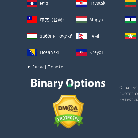
ລາວ
Hrvatski
中文（台灣）
Magyar
забо́ни тоҷикӣ́
नेपाली
Bosanski
Kreyòl
Гледај Повеќе
Оваа пуб
претстав
инвестиц