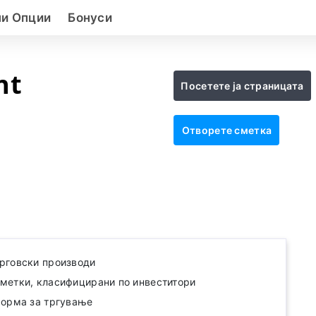
ни Опции
Бонуси
nt
Посетете ја страницата
Отворете сметка
рговски производи
метки, класифицирани по инвеститори
форма за тргување