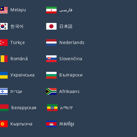
Melayu
فارسی
한국어
日本語
Türkçe
Nederlands
Română
Slovenčina
Українська
Български
עברית
Afrikaans
Беларуская
አማርኛ
Кыргызча
ភាសាខ្មែរ