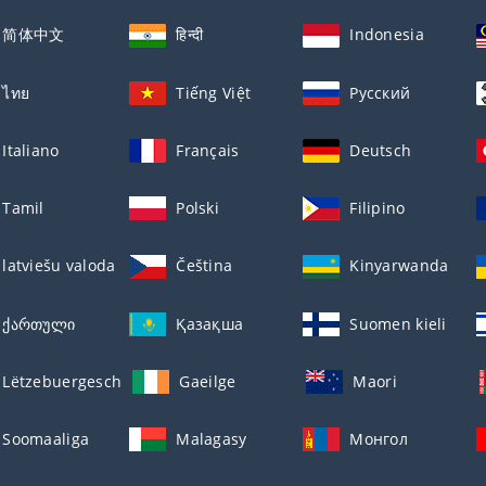
简体中文
हिन्दी
Indonesia
ไทย
Tiếng Việt
Русский
Italiano
Français
Deutsch
Tamil
Polski
Filipino
latviešu valoda
Čeština
Kinyarwanda
ქართული
Қазақша
Suomen kieli
Lëtzebuergesch
Gaeilge
Maori
Soomaaliga
Malagasy
Монгол