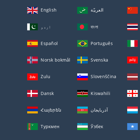
English
العربيّة
اردو
বাংলা
Español
Português
Norsk bokmål
Svenska
Zulu
Slovenščina
Dansk
Kiswahili
Հայերեն
آذربايجان
Туркмен
Ўзбек