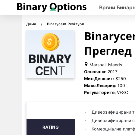
Врвни Бинар
Дома
Binarycent Revizyon
Binaryce
Преглед
Marshall Islands
Основана:
2017
Мин Депозит:
$250
Макс Левериџ:
100
Регулаторите:
VFSC
Диверзифицирани т
Диверзифицирани с
RATING
Комерцијална плат