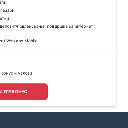
али
 пазари
етки
депозит/повлекување, поддршка за интернет
ent Web and Mobile
% бонус и услови
ИЈТЕ БОНУС