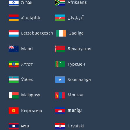
עברית
Afrikaans
Հայերեն
آذربايجان
Lëtzebuergesch
Gaeilge
Maori
Беларуская
አማርኛ
Туркмен
Ўзбек
Soomaaliga
Malagasy
Монгол
Кыргызча
ភាសាខ្មែរ
ລາວ
Hrvatski