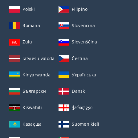
Polski
Filipino
Română
Slovenčina
Zulu
Slovenščina
latviešu valoda
Čeština
Kinyarwanda
Українська
Български
Dansk
Kiswahili
ქართული
Қазақша
Suomen kieli