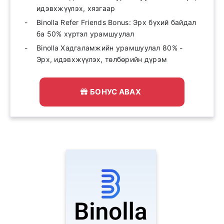
идэвхжүүлэх, хязгаар
Binolla Refer Friends Bonus: Эрх бүхий байдал
ба 50% хүртэл урамшуулал
Binolla Хадгаламжийн урамшуулал 80% -
Эрх, идэвхжүүлэх, төлбөрийн дүрэм
БОНУС АВАХ