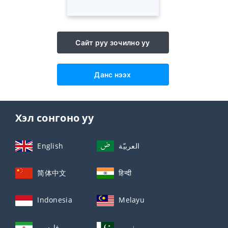
Сайт руу зочилно уу
Данс нээх
Хэл сонгоно уу
English
العربيّة
简体中文
हिन्दी
Indonesia
Melayu
اردو
فارسی