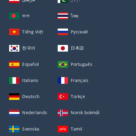
বাংলা
ไทย
Tiếng Việt
Русский
한국어
日本語
Español
Português
Italiano
Français
Deutsch
Türkçe
Nederlands
Norsk bokmål
Svenska
Tamil