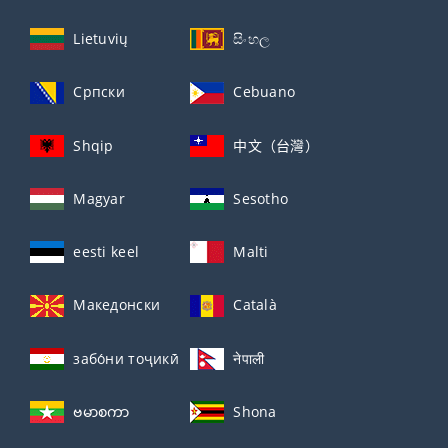
Lietuvių
සිංහල
Српски
Cebuano
Shqip
中文（台灣）
Magyar
Sesotho
eesti keel
Malti
Македонски
Català
забо́ни тоҷикӣ́
नेपाली
ဗမာစကာ
Shona