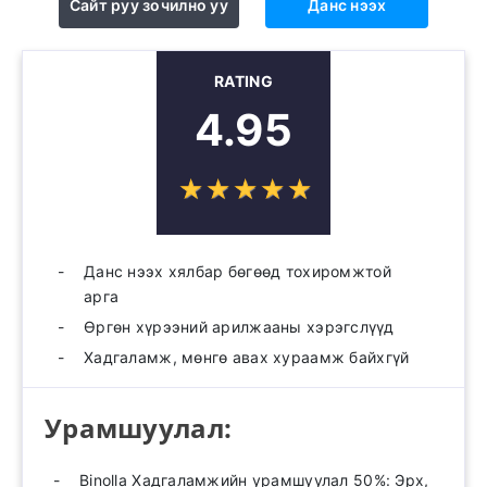
Сайт руу зочилно уу
Данс нээх
RATING
4.95
☆
★
☆
★
☆
★
☆
★
☆
★
Данс нээх хялбар бөгөөд тохиромжтой
арга
Өргөн хүрээний арилжааны хэрэгслүүд
Хадгаламж, мөнгө авах хураамж байхгүй
Урамшуулал:
Binolla Хадгаламжийн урамшуулал 50%: Эрх,