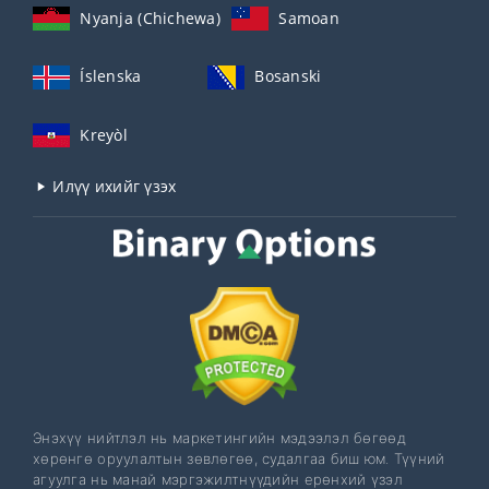
Nyanja (Chichewa)
Samoan
Íslenska
Bosanski
Kreyòl
Илүү ихийг үзэх
Энэхүү нийтлэл нь маркетингийн мэдээлэл бөгөөд
хөрөнгө оруулалтын зөвлөгөө, судалгаа биш юм. Түүний
агуулга нь манай мэргэжилтнүүдийн ерөнхий үзэл