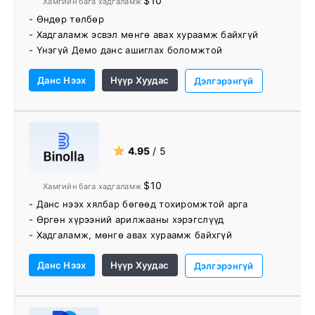
$10
Хамгийн бага хадгаламж
- Өндөр төлбөр
- Хадгаламж эсвэл мөнгө авах хураамж байхгүй
- Үнэгүй Демо данс ашиглах боломжтой
- Төрөл бүрийн худалдааны бүтээгдэхүүн
Данс Нээх
Нүүр Хуудас
- Хөрөнгө оруулагчдын ангиллаар төрөлжүүлсэн
Дэлгэрэнгүй
дансууд
- Хамгийн бага хадгаламжийн шаардлага
- Тав тухтай платформ
- Найрсаг, мэргэжлийн дэмжлэг
★
4.95
/ 5
- Чат хайрцаг болон туслах ажилтнууд 24/7 ажиллах
боломжтой
$10
Хамгийн бага хадгаламж
- Данс нээх хялбар бөгөөд тохиромжтой арга
- Өргөн хүрээний арилжааны хэрэгслүүд
- Хадгаламж, мөнгө авах хураамж байхгүй
Данс Нээх
Нүүр Хуудас
Дэлгэрэнгүй