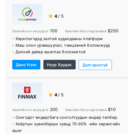
- Найрсаг, мэргэжлийн дэмжлэг
★
4
/ 5
100
$250
Хамгийн их хөшүүрэг
Хамгийн бага хадгаламж
- Хэрэглэгчдэд ээлтэй худалдааны платформ
- Маш олон урамшуулал, тэмцээний боломжууд
- Дэлхий даяар ашиглах боломжтой
- 150 гаруй хөрөнгө
Данс Нээх
Нүүр Хуудас
- Хурдан хадгаламж, мөнгө гаргах хугацаа
Дэлгэрэнгүй
- 24/7 хэрэглэгчийн дэмжлэг
★
4
/ 5
200
$10
Хамгийн их хөшүүрэг
Хамгийн бага хадгаламж
- Сонгодог өндөр/бага сонголтуудын өндөр төлбөр.
- Хоёртын хувилбарын хувьд 70-90% -ийн хөрөнгийн
ашиг