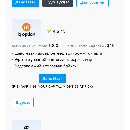
Данс Нээх
Нүүр Хуудас
хөрөнгө оруулагчдад жижиг, бага хөрөнгөтэй байх
Дэлгэрэнгүй
боломжийг олгодог
- Өндөр ашгийн түвшин
- Энэхүү платформ нь хэд хэдэн гайхалтай
онцлогтой, олон төхөөрөмжид ашиглах боломжтой,
★
4.5
/ 5
зах зээл нь 24/7 ажилладаг
- Хадгаламж / мөнгө авах янз бүрийн хэлбэр,
1000
$10
Хамгийн их хөшүүрэг
Хамгийн бага хадгаламж
интернет банкны дэмжлэг
- Данс нээх хялбар бөгөөд тохиромжтой арга
- Чат хайрцаг болон туслах ажилтнууд 24/7 ажиллах
- Өргөн хүрээний арилжааны хэрэгслүүд
боломжтой
- Хадгаламжийн хураамж байхгүй
Данс Нээх
(RISK WARNING: YOUR CAPITAL MIGHT BE AT RISK)
Шүүмж