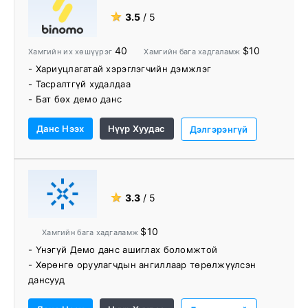
★
3.5
/ 5
40
$10
Хамгийн их хөшүүрэг
Хамгийн бага хадгаламж
- Хариуцлагатай хэрэглэгчийн дэмжлэг
- Тасралтгүй худалдаа
- Бат бөх демо данс
- Хамгийн бага хадгаламж 10 доллар
Данс Нээх
Нүүр Хуудас
- Хамгийн бага худалдаа 1 доллар
Дэлгэрэнгүй
- Амралтын өдрүүдийн арилжаа хийх боломжтой
- Боломжит 90% хамгийн их ашиг
- Шагналын сантай тэмцээнүүд
★
3.3
/ 5
$10
Хамгийн бага хадгаламж
- Үнэгүй Демо данс ашиглах боломжтой
- Хөрөнгө оруулагчдын ангиллаар төрөлжүүлсэн
дансууд
- Өндөр төлбөр