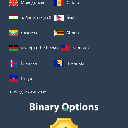
Македонски
Català
забо́ни тоҷикӣ́
नेपाली
ဗမာစကာ
Shona
Nyanja (Chichewa)
Samoan
Íslenska
Bosanski
Kreyòl
Илүү ихийг үзэх