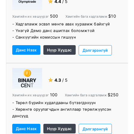
★
4.4
/ 5
500
$10
Хамгийн их хөшүүрэг
Хамгийн бага хадгаламж
- Хадгаламж эсвэл мөнгө авах хураамж байхгүй
- Үнэгүй Демо данс ашиглах боломжтой
- Санхүүгийн комиссын гишүүн
- Харилцагчийн үйлчилгээ 24/7 боломжтой
Данс Нээх
Нүүр Хуудас
Дэлгэрэнгүй
★
4.3
/ 5
100
$250
Хамгийн их хөшүүрэг
Хамгийн бага хадгаламж
- Төрөл бүрийн худалдааны бүтээгдэхүүн
- Хөрөнгө оруулагчдын ангиллаар төрөлжүүлсэн
дансууд
- Өмчийн худалдааны платформ
Данс Нээх
Нүүр Хуудас
- Боловсролын материал
Дэлгэрэнгүй