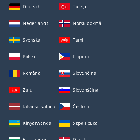
Deutsch
Türkçe
Nederlands
Norsk bokmål
Svenska
Tamil
Polski
Filipino
Română
Slovenčina
Zulu
Slovenščina
latviešu valoda
Čeština
Kinyarwanda
Українська
Български
Dansk