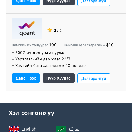
Данс Нээх
Нүүр Хуудас
- Хадгаламж эсвэл мөнгө авах хураамж байхгүй
Дэлгэрэнгүй
- Хамгийн бага хадгаламжийн шаардлага
- Тав тухтай платформ
★
3
/ 5
100
$10
Хамгийн их хөшүүрэг
Хамгийн бага хадгаламж
- 200% хүртэл урамшуулал
- Хэрэглэгчийн дэмжлэг 24/7
- Хамгийн бага хадгаламж 10 доллар
- Демо данс нь 10,000 долларын үнэтэй
Данс Нээх
Нүүр Хуудас
- Хамгийн бага хөрөнгө оруулалт 1 доллар
Дэлгэрэнгүй
Хэл сонгоно уу
English
العربيّة