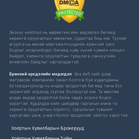
Энэхүү нийтлэл нь маркетингийн мэдээлэл бөгөөд
хөрөнгө оруулалтын зөвлөгөө, судалгаа биш юм. Түүний
агуулга нь манай мэргэжилтнүүдийн ерөнхий үзэл
бодлыг илэрхийлдэг бөгөөд хувь хүний ​​​​хувийн нөхцөл
байдал, хөрөнгө оруулалтын туршлага, санхүүгийн
өнөөгийн байдлыг харгалздаггүй.
Ерөнхий эрсдэлийн мэдэгдэл
: Энэ вэб сайт дээр
жагсаасан компанийн санал болгож буй худалдааны
бүтээгдэхүүнүүд нь өндөр эрсдэлтэй бөгөөд таны бүх
хөрөнгийг алдахад хүргэж болзошгүй юм. Та мөнгөө
алдах өндөр эрсдэлтэй байж чадах эсэхээ бодох
хэрэгтэй. Худалдаа хийх шийдвэр гаргахын өмнө та
хөрөнгө оруулалтын зорилго, туршлагын түвшинг
харгалзан үзэж, учирч болох эрсдэлийг ойлгох хэрэгтэй.
Хоёртын Хувилбарын Брокерууд
Хоёртын Хувилбарын Тойм