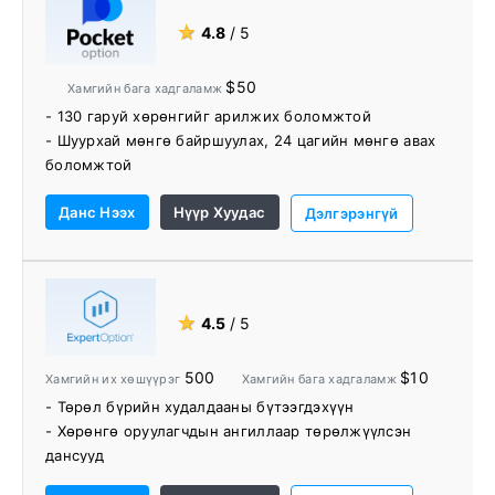
★
4.8
/ 5
$50
Хамгийн бага хадгаламж
- 130 гаруй хөрөнгийг арилжих боломжтой
- Шуурхай мөнгө байршуулах, 24 цагийн мөнгө авах
боломжтой
- Нийгмийн худалдаа, тэмцээн, амжилт
Данс Нээх
Нүүр Хуудас
- Анхны хөрөнгө оруулалтаараа 50 хувийн
Дэлгэрэнгүй
хадгаламжийн урамшуулал
- Хамгийн бага арилжаа 1 доллар
- Бүртгүүлэх үүрэг хүлээгээгүй Демо данс
- 22 хэлээр ашиглах боломжтой
★
4.5
/ 5
- АНУ-ын худалдаачдыг хүлээн авна
- Зохицуулалттай, найдвартай
500
$10
Хамгийн их хөшүүрэг
Хамгийн бага хадгаламж
- Төрөл бүрийн худалдааны бүтээгдэхүүн
- Хөрөнгө оруулагчдын ангиллаар төрөлжүүлсэн
дансууд
- Хадгаламжийн доод хэмжээ бага байгаа нь