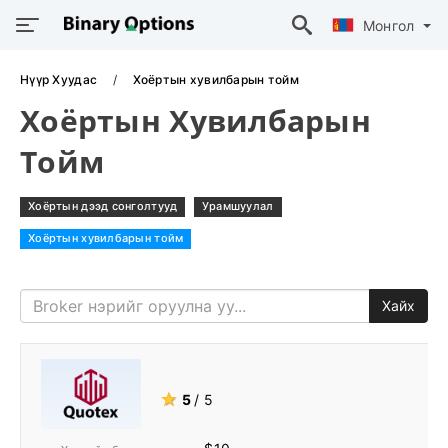
Монгол
Нүүр Хуудас
Хоёртын хувилбарын тойм
Хоёртын Хувилбарын
Тойм
Хоёртын дээд сонголтууд
Урамшуулал
Хоёртын хувилбарын тойм
Хайх
★
5
/ 5