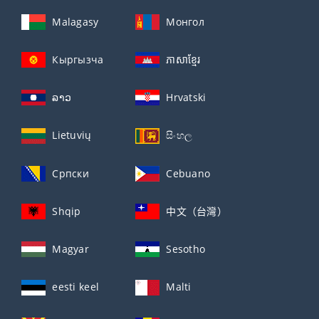
Malagasy
Монгол
Кыргызча
ភាសាខ្មែរ
ລາວ
Hrvatski
Lietuvių
සිංහල
Српски
Cebuano
Shqip
中文（台灣）
Magyar
Sesotho
eesti keel
Malti