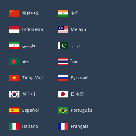
简体中文
हिन्दी
Indonesia
Melayu
اردو
فارسی
বাংলা
ไทย
Tiếng Việt
Русский
한국어
日本語
Español
Português
Italiano
Français