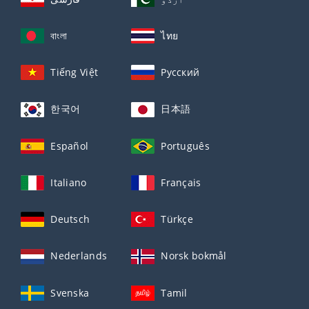
বাংলা
ไทย
Tiếng Việt
Русский
한국어
日本語
Español
Português
Italiano
Français
Deutsch
Türkçe
Nederlands
Norsk bokmål
Svenska
Tamil