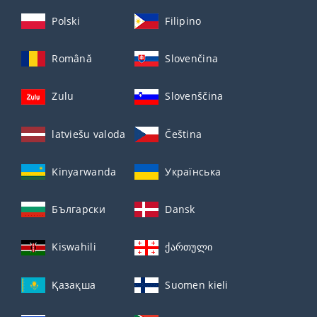
Polski
Filipino
Română
Slovenčina
Zulu
Slovenščina
latviešu valoda
Čeština
Kinyarwanda
Українська
Български
Dansk
Kiswahili
ქართული
Қазақша
Suomen kieli