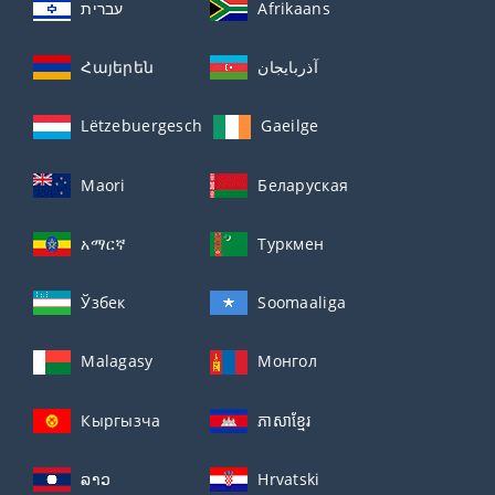
עברית
Afrikaans
Հայերեն
آذربايجان
Lëtzebuergesch
Gaeilge
Maori
Беларуская
አማርኛ
Туркмен
Ўзбек
Soomaaliga
Malagasy
Монгол
Кыргызча
ភាសាខ្មែរ
ລາວ
Hrvatski