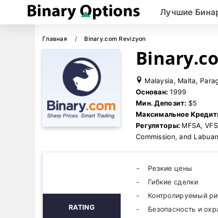
Лучшие Бина
Главная
Binary.com Revizyon
Binary.c
Malaysia, Malta, Para
Основан:
1999
Мин. Депозит:
$5
Максимальное Кредит
Регуляторы:
MFSA, VFSC
Commission, and Labua
Резкие цены
Гибкие сделки
Контролируемый ри
RATING
Безопасность и охр