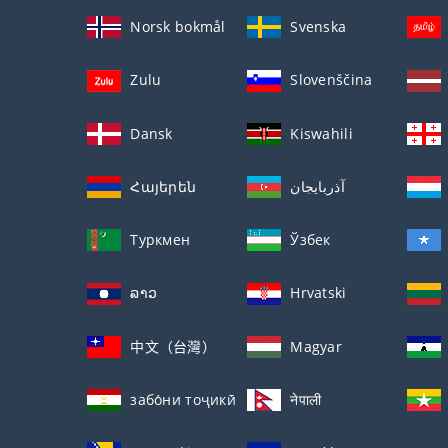
Norsk bokmål
Svenska
Zulu
Slovenščina
Dansk
Kiswahili
Հայերեն
آذربايجان
Туркмен
Ўзбек
ລາວ
Hrvatski
中文（台灣）
Magyar
забо́ни тоҷикӣ́
नेपाली