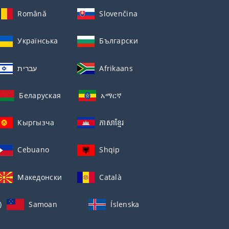
Română
Slovenčina
Українська
Български
עברית
Afrikaans
Беларуская
አማርኛ
Кыргызча
ភាសាខ្មែរ
Cebuano
Shqip
Македонски
Català
)
Samoan
Íslenska