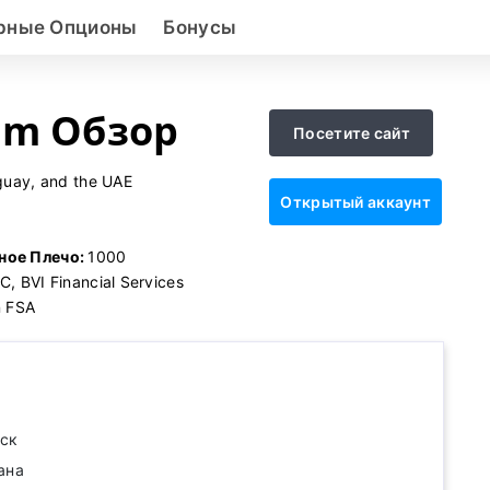
рные Опционы
Бонусы
om Обзор
Посетите сайт
guay, and the UAE
Открытый аккаунт
ное Плечо:
1000
, BVI Financial Services
n FSA
ск
ана