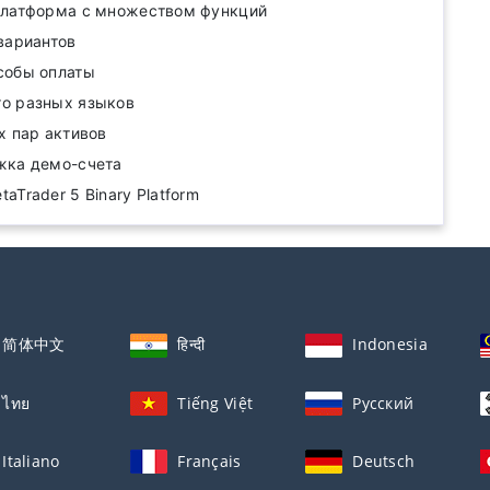
платформа с множеством функций
вариантов
собы оплаты
о разных языков
х пар активов
жка демо-счета
aTrader 5 Binary Platform
简体中文
हिन्दी
Indonesia
ไทย
Tiếng Việt
Русский
Italiano
Français
Deutsch