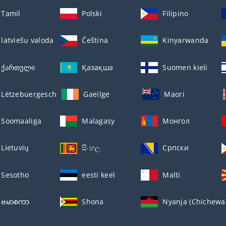
Tamil
Polski
Filipino
latviešu valoda
Čeština
Kinyarwanda
ქართული
Қазақша
Suomen kieli
Lëtzebuergesch
Gaeilge
Maori
Soomaaliga
Malagasy
Монгол
Lietuvių
සිංහල
Српски
Sesotho
eesti keel
Malti
ဗမာစကာ
Shona
Nyanja (Chichewa