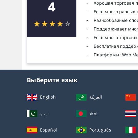
4
Хорошая торговая 
Есть много разных 
Разнообразные спо
☆
★
☆
★
☆
★
☆
★
☆
★
Поддерживает мног
Есть много торговы
Бесплатная поддер
Платформы: Web Met
Выберите язык
English
العربيّة
اردو
বাংলা
Español
Português