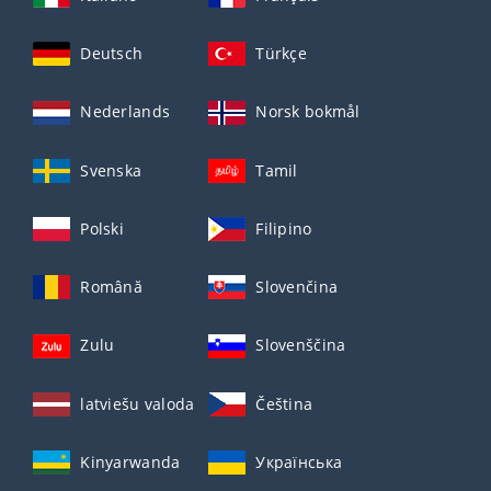
Deutsch
Türkçe
Nederlands
Norsk bokmål
Svenska
Tamil
Polski
Filipino
Română
Slovenčina
Zulu
Slovenščina
latviešu valoda
Čeština
Kinyarwanda
Українська