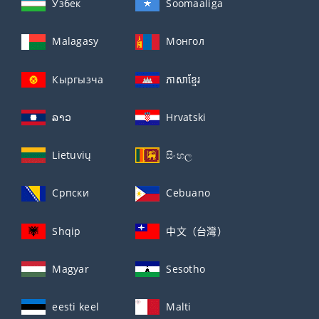
Ўзбек
Soomaaliga
Malagasy
Монгол
Кыргызча
ភាសាខ្មែរ
ລາວ
Hrvatski
Lietuvių
සිංහල
Српски
Cebuano
Shqip
中文（台灣）
Magyar
Sesotho
eesti keel
Malti