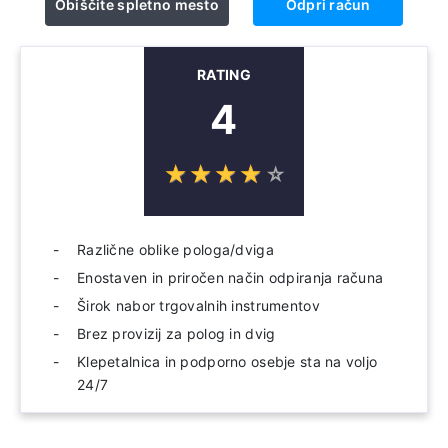
Obiščite spletno mesto
Odpri račun
RATING
4
☆
★
☆
★
☆
★
☆
★
☆
★
Različne oblike pologa/dviga
Enostaven in priročen način odpiranja računa
Širok nabor trgovalnih instrumentov
Brez provizij za polog in dvig
Klepetalnica in podporno osebje sta na voljo
24/7