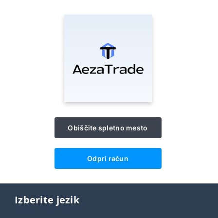
Obiščite spletno mesto
Odpri račun
Izberite jezik