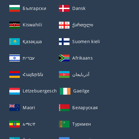
Български
Dansk
Kiswahili
ქართული
Қазақша
Suomen kieli
עברית
Afrikaans
Հայերեն
آذربايجان
Lëtzebuergesch
Gaeilge
Maori
Беларуская
አማርኛ
Туркмен