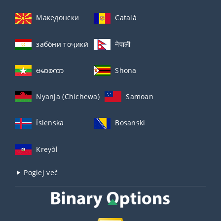
Македонски
Català
забо́ни тоҷикӣ́
नेपाली
ဗမာစကာ
Shona
Nyanja (Chichewa)
Samoan
Íslenska
Bosanski
Kreyòl
Poglej več