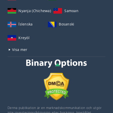
Nyanja (Chichewa)
Samoan
Íslenska
Bosanski
Kreyòl
Visa mer
Denna publikation är en marknadskommunikation och utgör
inte investeringsrådgivning eller forskning. Innehållet