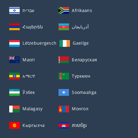
עברית
Afrikaans
Հայերեն
آذربايجان
Lëtzebuergesch
Gaeilge
Maori
Беларуская
አማርኛ
Туркмен
Ўзбек
Soomaaliga
Malagasy
Монгол
Кыргызча
ភាសាខ្មែរ