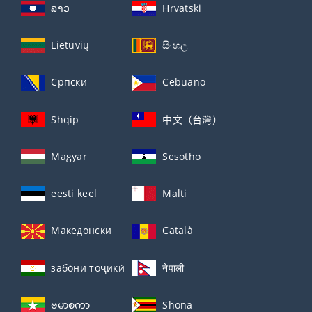
ລາວ
Hrvatski
Lietuvių
සිංහල
Српски
Cebuano
Shqip
中文（台灣）
Magyar
Sesotho
eesti keel
Malti
Македонски
Català
забо́ни тоҷикӣ́
नेपाली
ဗမာစကာ
Shona