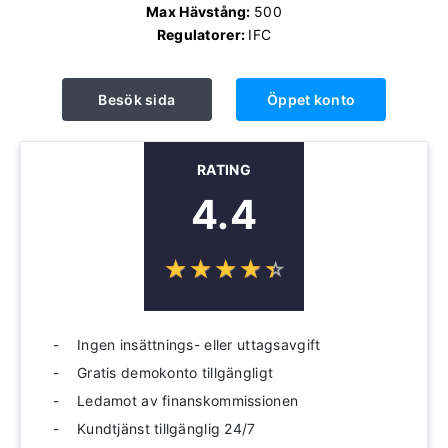
Max Hävstång:
500
Regulatorer:
IFC
Besök sida
Öppet konto
RATING
4.4
☆
★
☆
★
☆
★
☆
★
☆
★
Ingen insättnings- eller uttagsavgift
Gratis demokonto tillgängligt
Ledamot av finanskommissionen
Kundtjänst tillgänglig 24/7