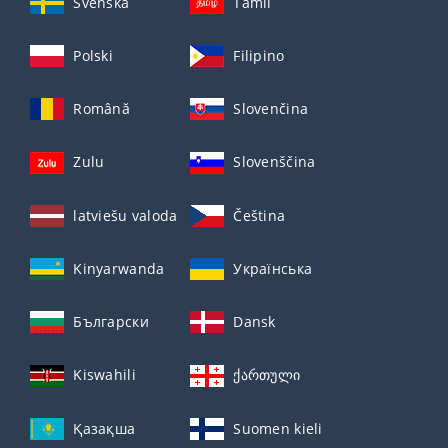
Svenska
Tamil
Polski
Filipino
Română
Slovenčina
Zulu
Slovenščina
latviešu valoda
Čeština
Kinyarwanda
Українська
Български
Dansk
Kiswahili
ქართული
Қазақша
Suomen kieli