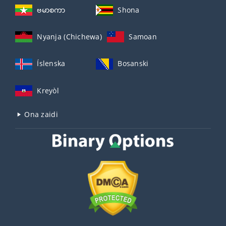
ဗမာစကာ
Shona
Nyanja (Chichewa)
Samoan
Íslenska
Bosanski
Kreyòl
Ona zaidi