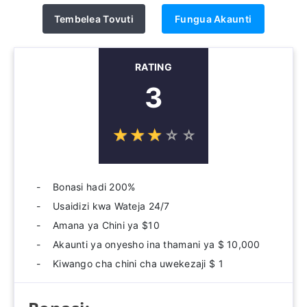
Tembelea Tovuti
Fungua Akaunti
RATING
3
☆
★
☆
★
☆
★
☆
★
☆
★
Bonasi hadi 200%
Usaidizi kwa Wateja 24/7
Amana ya Chini ya $10
Akaunti ya onyesho ina thamani ya $ 10,000
Kiwango cha chini cha uwekezaji $ 1