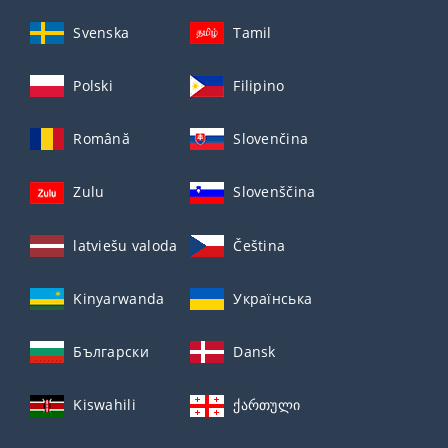
Svenska
Tamil
Polski
Filipino
Română
Slovenčina
Zulu
Slovenščina
latviešu valoda
Čeština
Kinyarwanda
Українська
Български
Dansk
Kiswahili
ქართული