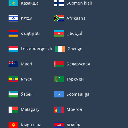
Қазақша
Suomen kieli
עברית
Afrikaans
Հայերեն
آذربايجان
Lëtzebuergesch
Gaeilge
Maori
Беларуская
አማርኛ
Туркмен
Ўзбек
Soomaaliga
Malagasy
Монгол
Кыргызча
ភាសាខ្មែរ