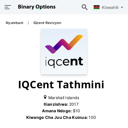
Kiswahili
Nyumbani
IQcent Revizyon
IQCent Tathmini
Marshall Islands
Ilianzishwa:
2017
Amana Ndogo:
$10
Kiwango Cha Juu Cha Kuinua:
100