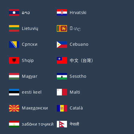
ລາວ
Hrvatski
Lietuvių
සිංහල
Српски
Cebuano
Shqip
中文（台灣）
Magyar
Sesotho
eesti keel
Malti
Македонски
Català
забо́ни тоҷикӣ́
नेपाली