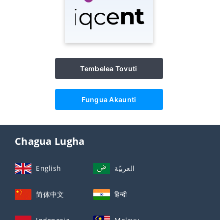
Tembelea Tovuti
Fungua Akaunti
Chagua Lugha
English
العربيّة
简体中文
हिन्दी