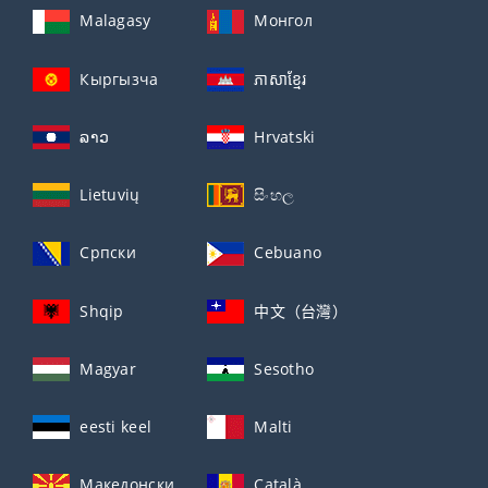
Malagasy
Монгол
Кыргызча
ភាសាខ្មែរ
ລາວ
Hrvatski
Lietuvių
සිංහල
Српски
Cebuano
Shqip
中文（台灣）
Magyar
Sesotho
eesti keel
Malti
Македонски
Català