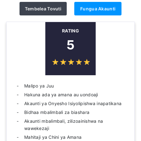
Tembelea Tovuti
Fungua Akaunti
RATING
5
☆
★
☆
★
☆
★
☆
★
☆
★
Malipo ya Juu
Hakuna ada ya amana au uondoaji
Akaunti ya Onyesho Isiyolipishwa inapatikana
Bidhaa mbalimbali za biashara
Akaunti mbalimbali, zilizoainishwa na
wawekezaji
Mahitaji ya Chini ya Amana