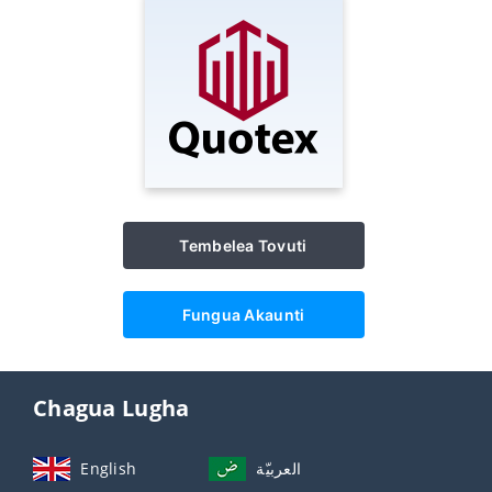
Tembelea Tovuti
Fungua Akaunti
Chagua Lugha
English
العربيّة