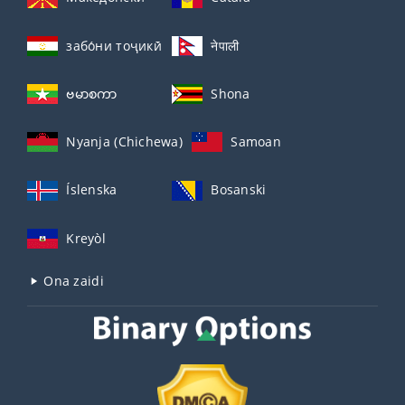
забо́ни тоҷикӣ́
नेपाली
ဗမာစကာ
Shona
Nyanja (Chichewa)
Samoan
Íslenska
Bosanski
Kreyòl
Ona zaidi