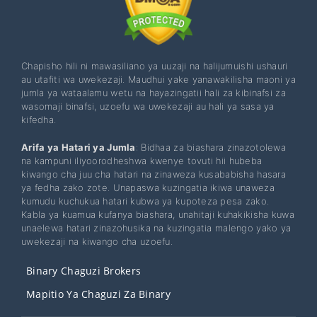
Chapisho hili ni mawasiliano ya uuzaji na halijumuishi ushauri
au utafiti wa uwekezaji. Maudhui yake yanawakilisha maoni ya
jumla ya wataalamu wetu na hayazingatii hali za kibinafsi za
wasomaji binafsi, uzoefu wa uwekezaji au hali ya sasa ya
kifedha.
Arifa ya Hatari ya Jumla
: Bidhaa za biashara zinazotolewa
na kampuni iliyoorodheshwa kwenye tovuti hii hubeba
kiwango cha juu cha hatari na zinaweza kusababisha hasara
ya fedha zako zote. Unapaswa kuzingatia ikiwa unaweza
kumudu kuchukua hatari kubwa ya kupoteza pesa zako.
Kabla ya kuamua kufanya biashara, unahitaji kuhakikisha kuwa
unaelewa hatari zinazohusika na kuzingatia malengo yako ya
uwekezaji na kiwango cha uzoefu.
Binary Chaguzi Brokers
Mapitio Ya Chaguzi Za Binary