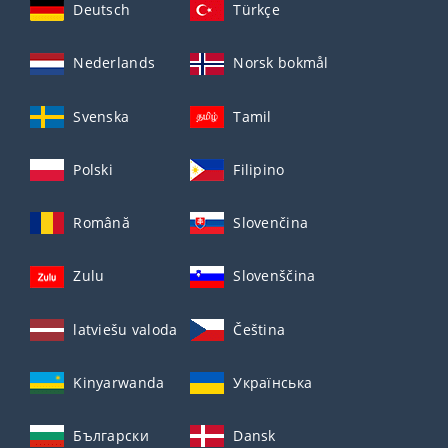
Deutsch
Türkçe
Nederlands
Norsk bokmål
Svenska
Tamil
Polski
Filipino
Română
Slovenčina
Zulu
Slovenščina
latviešu valoda
Čeština
Kinyarwanda
Українська
Български
Dansk