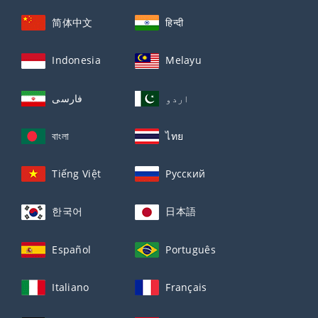
简体中文
हिन्दी
Indonesia
Melayu
اردو
فارسی
বাংলা
ไทย
Tiếng Việt
Русский
한국어
日本語
Español
Português
Italiano
Français