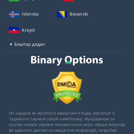
Íslenska
Bosanski
Kreyòl
Бештар дидан
Ин нашрия як иртиботи маркетингӣ буда, маслиҳат ё
тадқиқоти сармоягузорӣ намебошад. Мундариҷаи он
нуқтаи назари умумии коршиносони моро ифода мекунад
ва шароити шахсии хонандагони инфиродӣ, таҷрибаи