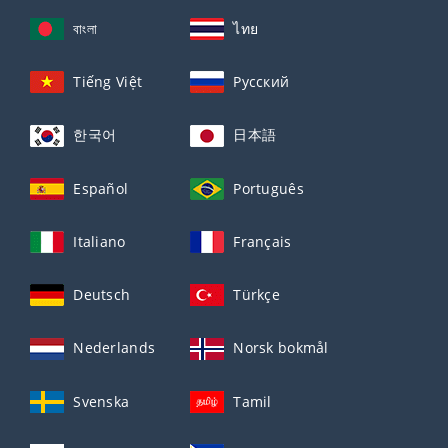
বাংলা
ไทย
Tiếng Việt
Русский
한국어
日本語
Español
Português
Italiano
Français
Deutsch
Türkçe
Nederlands
Norsk bokmål
Svenska
Tamil