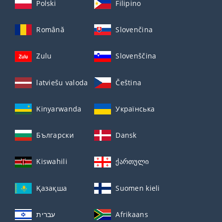
Polski
Filipino
Română
Slovenčina
Zulu
Slovenščina
latviešu valoda
Čeština
Kinyarwanda
Українська
Български
Dansk
Kiswahili
ქართული
Қазақша
Suomen kieli
עברית
Afrikaans