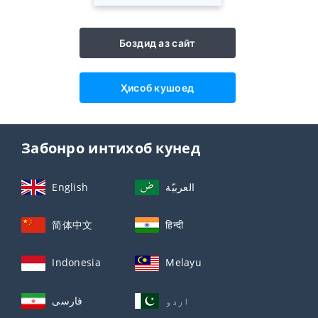
Боздид аз сайт
Ҳисоб кушоед
Забонро интихоб кунед
English
العربيّة
简体中文
हिन्दी
Indonesia
Melayu
اردو
فارسی