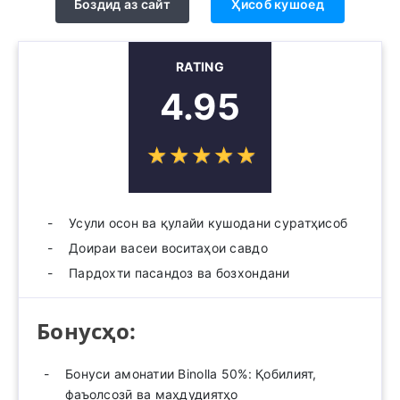
Боздид аз сайт
Ҳисоб кушоед
RATING
4.95
☆
★
☆
★
☆
★
☆
★
☆
★
Усули осон ва қулайи кушодани суратҳисоб
Доираи васеи воситаҳои савдо
Пардохти пасандоз ва бозхондани
Бонусҳо:
Бонуси амонатии Binolla 50%: Қобилият,
фаъолсозӣ ва маҳдудиятҳо