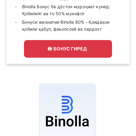
Binolla Бонус ба дӯстон муроҷиат кунед:
Қобилият ва то 50% мукофот
Бонуси амонатии Binolla 80% - Қоидаҳои
қобили қабул, фаъолсозӣ ва пардохт
БОНУС ГИРЕД