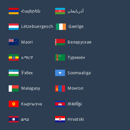
Հայերեն
آذربايجان
Lëtzebuergesch
Gaeilge
Maori
Беларуская
አማርኛ
Туркмен
Ўзбек
Soomaaliga
Malagasy
Монгол
Кыргызча
ភាសាខ្មែរ
ລາວ
Hrvatski