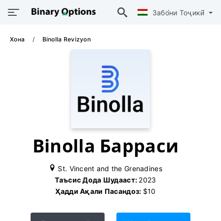
Забо́ни Тоҷикӣ́
Хона
Binolla Revizyon
Binolla Барраси
St. Vincent and the Grenadines
Таъсис Дода Шудааст:
2023
Ҳадди Ақали Пасандоз:
$10