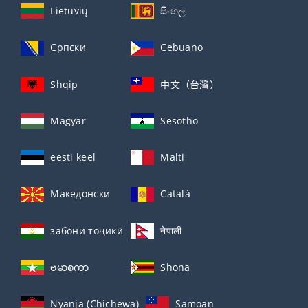
Lietuvių
සිංහල
Српски
Cebuano
Shqip
中文（台灣）
Magyar
Sesotho
eesti keel
Malti
Македонски
Català
забо́ни тоҷикӣ́
नेपाली
ဗမာစကာ
Shona
Nyanja (Chichewa)
Samoan