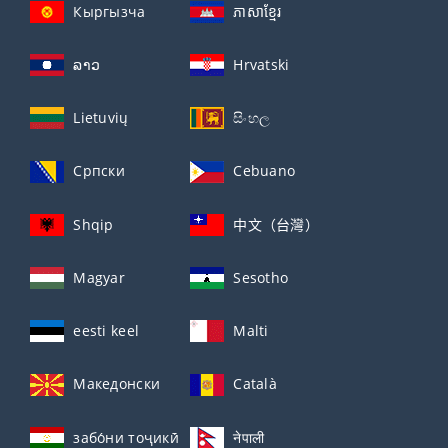
Кыргызча
ភាសាខ្មែរ
ລາວ
Hrvatski
Lietuvių
සිංහල
Српски
Cebuano
Shqip
中文（台灣）
Magyar
Sesotho
eesti keel
Malti
Македонски
Català
забо́ни тоҷикӣ́
नेपाली