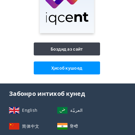
Боздид аз сайт
Ҳисоб кушоед
Забонро интихоб кунед
English
العربيّة
简体中文
हिन्दी