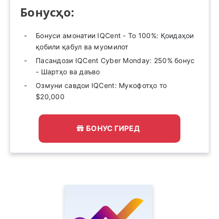
Бонусҳо:
Бонуси амонатии IQCent - То 100%: Қоидаҳои
қобили қабул ва муомилот
Пасандози IQCent Cyber ​​Monday: 250% бонус
- Шартҳо ва даъво
Озмуни савдои IQCent: Мукофотҳо то
$20,000
БОНУС ГИРЕД