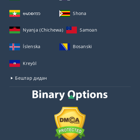
ဗမာစကာ
Shona
Nyanja (Chichewa)
Samoan
Íslenska
Bosanski
Kreyòl
Бештар дидан