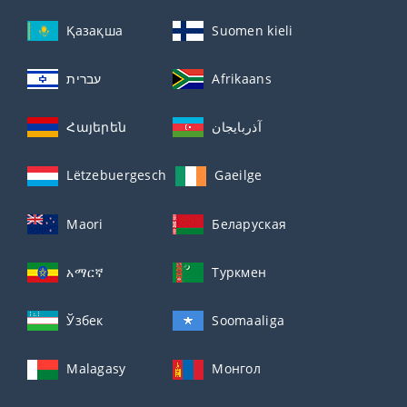
Қазақша
Suomen kieli
עברית
Afrikaans
Հայերեն
آذربايجان
Lëtzebuergesch
Gaeilge
Maori
Беларуская
አማርኛ
Туркмен
Ўзбек
Soomaaliga
Malagasy
Монгол