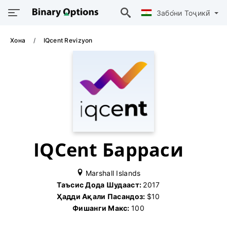
Забо́ни Тоҷикӣ́
Хона
IQcent Revizyon
IQCent Барраси
Marshall Islands
Таъсис Дода Шудааст:
2017
Ҳадди Ақали Пасандоз:
$10
Фишанги Макс:
100