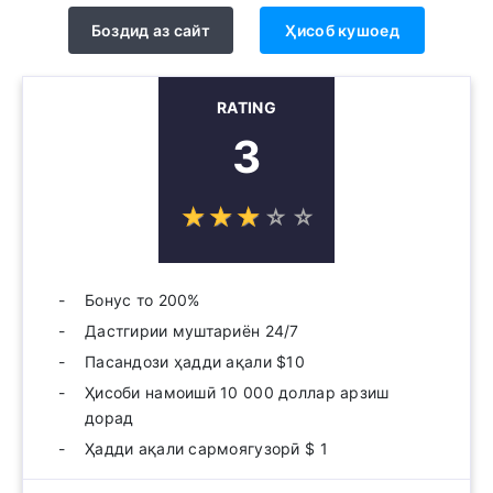
Боздид аз сайт
Ҳисоб кушоед
RATING
3
☆
★
☆
★
☆
★
☆
★
☆
★
Бонус то 200%
Дастгирии муштариён 24/7
Пасандози ҳадди ақали $10
Ҳисоби намоишӣ 10 000 доллар арзиш
дорад
Ҳадди ақали сармоягузорӣ $ 1