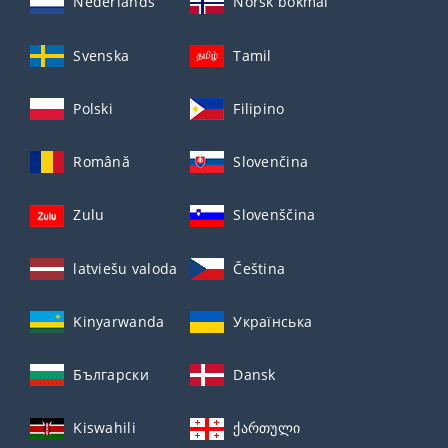
Nederlands
Norsk bokmål
Svenska
Tamil
Polski
Filipino
Română
Slovenčina
Zulu
Slovenščina
latviešu valoda
Čeština
Kinyarwanda
Українська
Български
Dansk
Kiswahili
ქართული