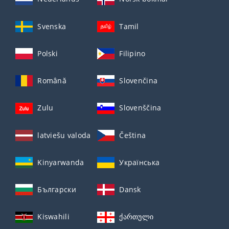
Svenska
Tamil
Polski
Filipino
Română
Slovenčina
Zulu
Slovenščina
latviešu valoda
Čeština
Kinyarwanda
Українська
Български
Dansk
Kiswahili
ქართული