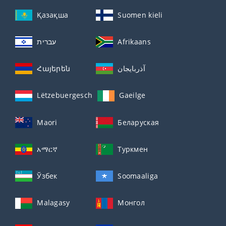
Қазақша
Suomen kieli
עברית
Afrikaans
Հայերեն
آذربايجان
Lëtzebuergesch
Gaeilge
Maori
Беларуская
አማርኛ
Туркмен
Ўзбек
Soomaaliga
Malagasy
Монгол