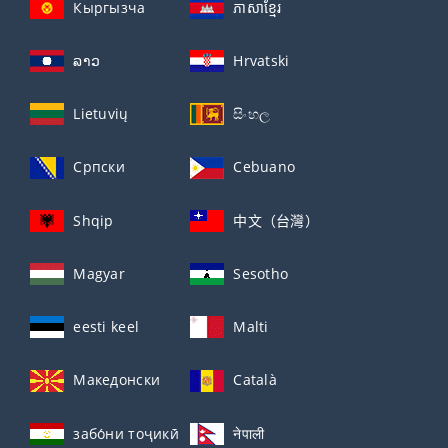
Кыргызча
ភាសាខ្មែរ
ລາວ
Hrvatski
Lietuvių
සිංහල
Српски
Cebuano
Shqip
中文（台灣）
Magyar
Sesotho
eesti keel
Malti
Македонски
Català
забо́ни тоҷикӣ́
नेपाली