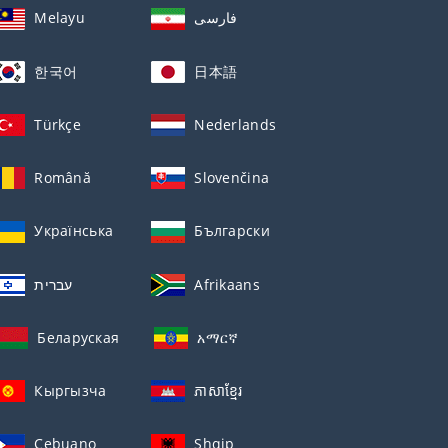
Melayu
فارسی
한국어
日本語
Türkçe
Nederlands
Română
Slovenčina
Українська
Български
עברית
Afrikaans
Беларуская
አማርኛ
Кыргызча
ភាសាខ្មែរ
Cebuano
Shqip