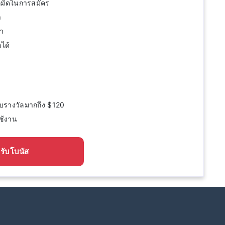
ผูกมัดในการสมัคร
า
กา
ได้
บรางวัลมากถึง $120
ช้งาน
รับโบนัส