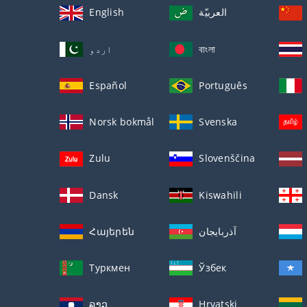
English
العربيّة
اردو
বাংলা
Español
Português
Norsk bokmål
Svenska
Zulu
Slovenščina
Dansk
Kiswahili
Հայերեն
آذربايجان
Туркмен
Ўзбек
ລາວ
Hrvatski