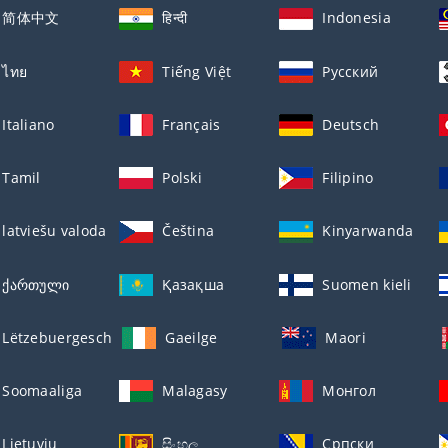
简体中文
हिन्दी
Indonesia
ไทย
Tiếng Việt
Русский
Italiano
Français
Deutsch
Tamil
Polski
Filipino
latviešu valoda
Čeština
Kinyarwanda
ქართული
Қазақша
Suomen kieli
Lëtzebuergesch
Gaeilge
Maori
Soomaaliga
Malagasy
Монгол
Lietuvių
සිංහල
Српски