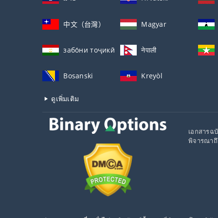
中文（台灣）
Magyar
забо́ни тоҷикӣ́
नेपाली
Bosanski
Kreyòl
ดูเพิ่มเติม
เอกสารฉบั
พิจารณาถึ