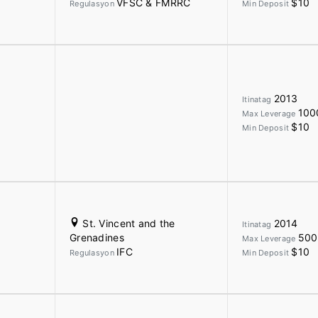
VFSC & FMRRC
$10
Regulasyon
Min Deposit
2013
Itinatag
100
Max Leverage
$10
Min Deposit
St. Vincent and the
2014
Itinatag
Grenadines
500
Max Leverage
IFC
$10
Regulasyon
Min Deposit