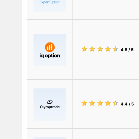
☆
★
☆
★
☆
★
☆
★
☆
★
4.5
/ 5
☆
★
☆
★
☆
★
☆
★
☆
★
4.4
/ 5