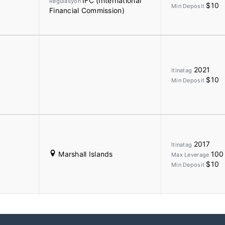
IFC (International
Regulasyon
$10
Min Deposit
Financial Commission)
2021
Itinatag
$10
Min Deposit
2017
Itinatag
Marshall Islands
100
Max Leverage
$10
Min Deposit