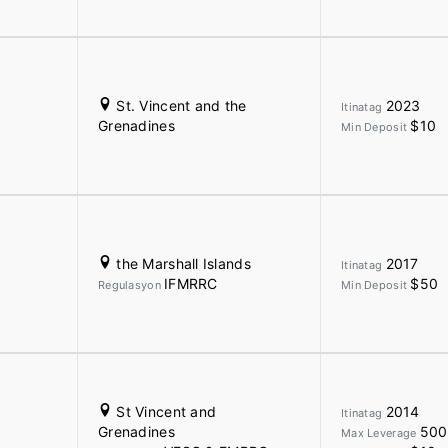
St. Vincent and the
2023
Itinatag
Grenadines
$10
Min Deposit
the Marshall Islands
2017
Itinatag
IFMRRC
$50
Regulasyon
Min Deposit
St Vincent and
2014
Itinatag
Grenadines
500
Max Leverage