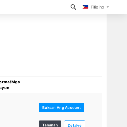
Filipino
Filipino
porma/Mga
syon
Buksan Ang Account
Tahanan
Detalye