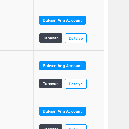
Buksan Ang Account
Tahanan
Detalye
Buksan Ang Account
Tahanan
Detalye
Buksan Ang Account