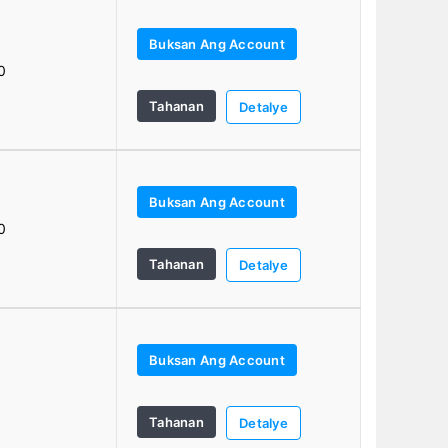
Buksan Ang Account
0
Tahanan
Detalye
Buksan Ang Account
0
Tahanan
Detalye
Buksan Ang Account
Tahanan
Detalye