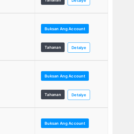
Tahanan
Detalye
Buksan Ang Account
Tahanan
Detalye
Buksan Ang Account
Tahanan
Detalye
Buksan Ang Account