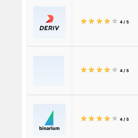
☆
★
☆
★
☆
★
☆
★
☆
★
4
/ 5
☆
★
☆
★
☆
★
☆
★
☆
★
4
/ 5
☆
★
☆
★
☆
★
☆
★
☆
★
4
/ 5