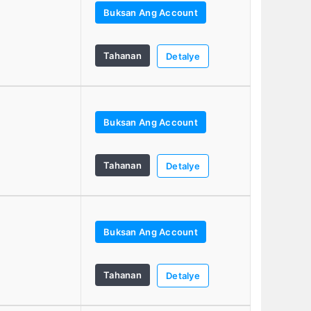
Buksan Ang Account
Tahanan
Detalye
Buksan Ang Account
Tahanan
Detalye
Buksan Ang Account
Tahanan
Detalye