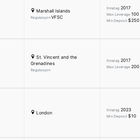
2017
Itinatag
Marshall Islands
100
Max Leverage
VFSC
Regulasyon
$250
Min Deposit
St. Vincent and the
2017
Itinatag
Grenadines
200
Max Leverage
Regulasyon
2023
Itinatag
London
$10
Min Deposit