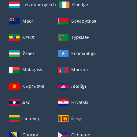
Lëtzebuergesch
Gaeilge
Maori
Беларуская
አማርኛ
Туркмен
Ўзбек
Soomaaliga
Malagasy
Монгол
Кыргызча
ភាសាខ្មែរ
ລາວ
Hrvatski
Lietuvių
සිංහල
Српски
Cebuano