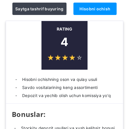
Saytga tashrif buyuring
Hisobni ochish
RATING
4
☆
★
☆
★
☆
★
☆
★
☆
★
Hisobni ochishning oson va qulay usuli
Savdo vositalarining keng assortimenti
Depozit va yechib olish uchun komissiya yo'q
Bonuslar:
Stockity depozit usullari va xush kelibsiz bonusi