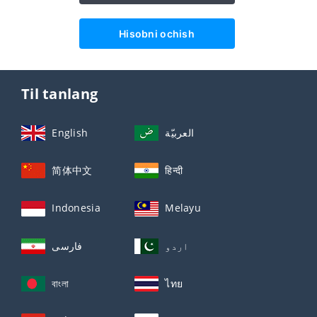
Hisobni ochish
Til tanlang
English
العربيّة
简体中文
हिन्दी
Indonesia
Melayu
اردو
فارسی
বাংলা
ไทย