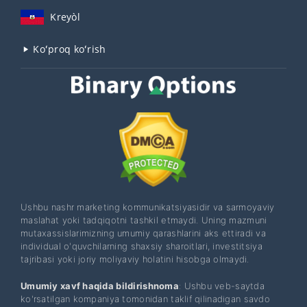
Kreyòl
Koʻproq koʻrish
Ushbu nashr marketing kommunikatsiyasidir va sarmoyaviy
maslahat yoki tadqiqotni tashkil etmaydi. Uning mazmuni
mutaxassislarimizning umumiy qarashlarini aks ettiradi va
individual o'quvchilarning shaxsiy sharoitlari, investitsiya
tajribasi yoki joriy moliyaviy holatini hisobga olmaydi.
Umumiy xavf haqida bildirishnoma
: Ushbu veb-saytda
ko'rsatilgan kompaniya tomonidan taklif qilinadigan savdo