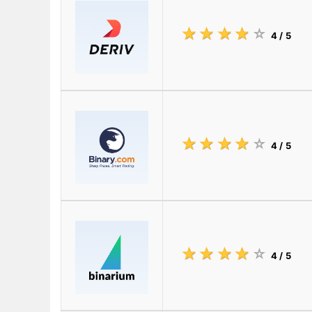
☆
★
☆
★
☆
★
☆
★
☆
★
4
/ 5
☆
★
☆
★
☆
★
☆
★
☆
★
4
/ 5
☆
★
☆
★
☆
★
☆
★
☆
★
4
/ 5