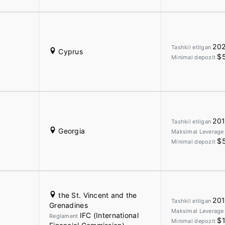
20
Tashkil etilgan
Cyprus
$
Minimal depozit
20
Tashkil etilgan
Georgia
Maksimal Leverag
$
Minimal depozit
the St. Vincent and the
20
Tashkil etilgan
Grenadines
Maksimal Leverag
IFC (International
Reglament
$
Minimal depozit