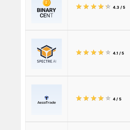
☆
★
☆
★
☆
★
☆
★
☆
★
4.3
/ 5
☆
★
☆
★
☆
★
☆
★
☆
★
4.1
/ 5
☆
★
☆
★
☆
★
☆
★
☆
★
4
/ 5