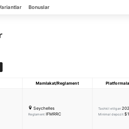
Variantlar
Bonuslar
r
Mamlakat/Reglament
Platformala
Seychelles
20
Tashkil etilgan
IFMRRC
$
Reglament
Minimal depozit