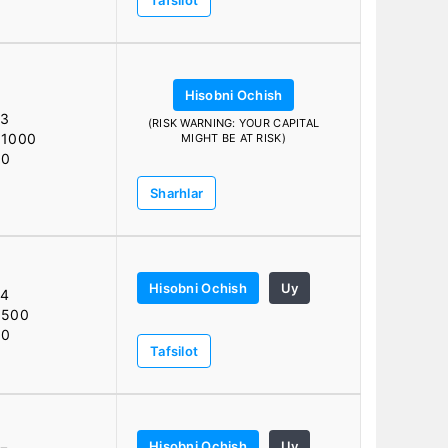
Tafsilot
Hisobni Ochish
13
(RISK WARNING: YOUR CAPITAL
1000
MIGHT BE AT RISK)
e
10
Sharhlar
Hisobni Ochish
Uy
14
500
e
10
Tafsilot
Hisobni Ochish
Uy