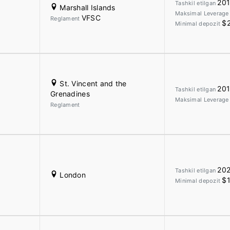
20
Tashkil etilgan
Marshall Islands
Maksimal Leverag
VFSC
Reglament
$
Minimal depozit
St. Vincent and the
20
Tashkil etilgan
Grenadines
Maksimal Leverag
Reglament
20
Tashkil etilgan
London
$
Minimal depozit