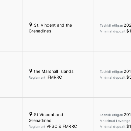
St. Vincent and the
20
Tashkil etilgan
Grenadines
$
Minimal depozit
the Marshall Islands
20
Tashkil etilgan
IFMRRC
$
Reglament
Minimal depozit
St Vincent and
20
Tashkil etilgan
Grenadines
Maksimal Leverag
VFSC & FMRRC
$
Reglament
Minimal depozit