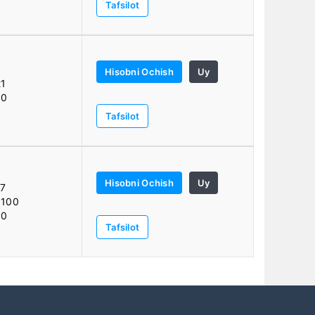
Tafsilot
Hisobni Ochish
Uy
21
10
Tafsilot
Hisobni Ochish
Uy
17
100
e
10
Tafsilot