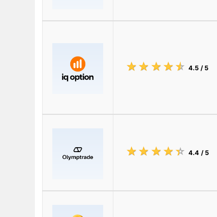
☆
★
☆
★
☆
★
☆
★
☆
★
4.5
/ 5
☆
★
☆
★
☆
★
☆
★
☆
★
4.4
/ 5