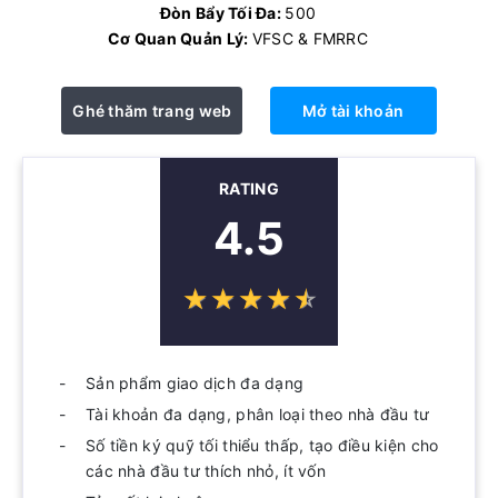
Đòn Bẩy Tối Đa:
500
Cơ Quan Quản Lý:
VFSC & FMRRC
Ghé thăm trang web
Mở tài khoản
RATING
4.5
☆
★
☆
★
☆
★
☆
★
☆
★
Sản phẩm giao dịch đa dạng
Tài khoản đa dạng, phân loại theo nhà đầu tư
Số tiền ký quỹ tối thiểu thấp, tạo điều kiện cho
các nhà đầu tư thích nhỏ, ít vốn