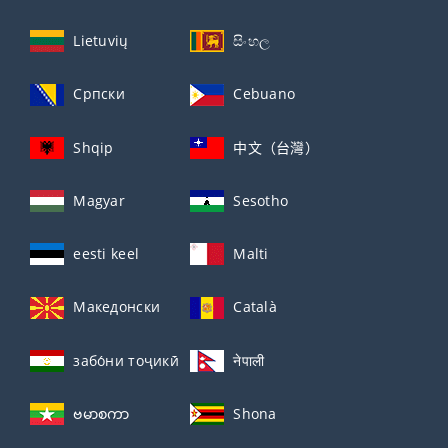
Lietuvių
සිංහල
Српски
Cebuano
Shqip
中文（台灣）
Magyar
Sesotho
eesti keel
Malti
Македонски
Català
забо́ни тоҷикӣ́
नेपाली
ဗမာစကာ
Shona