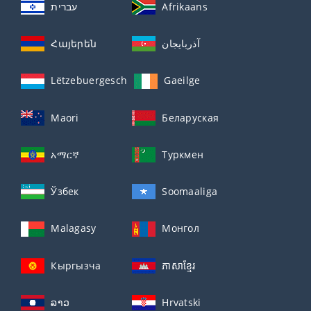
עברית
Afrikaans
Հայերեն
آذربايجان
Lëtzebuergesch
Gaeilge
Maori
Беларуская
አማርኛ
Туркмен
Ўзбек
Soomaaliga
Malagasy
Монгол
Кыргызча
ភាសាខ្មែរ
ລາວ
Hrvatski