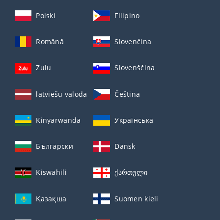
Polski
Filipino
Română
Slovenčina
Zulu
Slovenščina
latviešu valoda
Čeština
Kinyarwanda
Українська
Български
Dansk
Kiswahili
ქართული
Қазақша
Suomen kieli