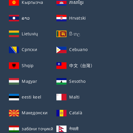
Кыргызча
ភាសាខ្មែរ
ລາວ
Hrvatski
Lietuvių
සිංහල
Српски
Cebuano
Shqip
中文（台灣）
Magyar
Sesotho
eesti keel
Malti
Македонски
Català
забо́ни тоҷикӣ́
नेपाली