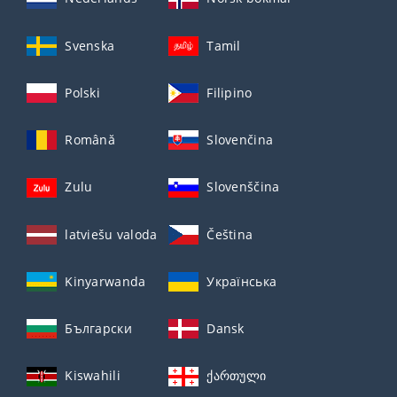
Svenska
Tamil
Polski
Filipino
Română
Slovenčina
Zulu
Slovenščina
latviešu valoda
Čeština
Kinyarwanda
Українська
Български
Dansk
Kiswahili
ქართული