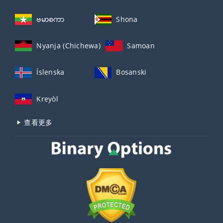
ဗမာစကာ
Shona
Nyanja (Chichewa)
Samoan
Íslenska
Bosanski
Kreyòl
查看更多