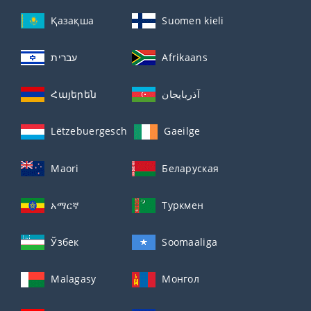
Қазақша
Suomen kieli
עברית
Afrikaans
Հայերեն
آذربايجان
Lëtzebuergesch
Gaeilge
Maori
Беларуская
አማርኛ
Туркмен
Ўзбек
Soomaaliga
Malagasy
Монгол