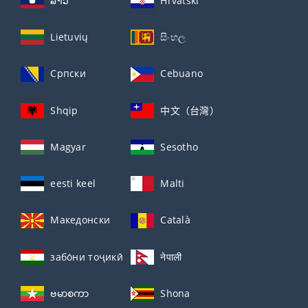
ລາວ
Hrvatski
Lietuvių
සිංහල
Српски
Cebuano
Shqip
中文（台灣）
Magyar
Sesotho
eesti keel
Malti
Македонски
Català
забо́ни тоҷикӣ́
नेपाली
ဗမာစကာ
Shona