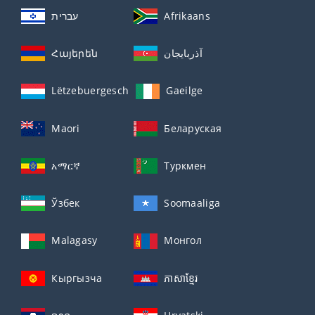
עברית
Afrikaans
Հայերեն
آذربايجان
Lëtzebuergesch
Gaeilge
Maori
Беларуская
አማርኛ
Туркмен
Ўзбек
Soomaaliga
Malagasy
Монгол
Кыргызча
ភាសាខ្មែរ