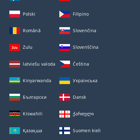
Polski
Filipino
Română
Slovenčina
Zulu
Slovenščina
latviešu valoda
Čeština
Kinyarwanda
Українська
Български
Dansk
Kiswahili
ქართული
Қазақша
Suomen kieli