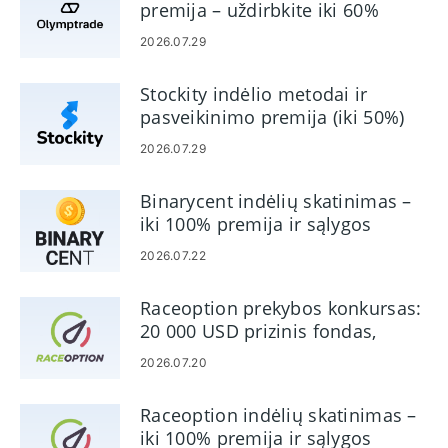
premija – uždirbkite iki 60%
registracijos
funkcijų, gali būti
komisinių už rekomendacijas
įsipareigojimo
naudojama keliuose
2026.07.29
- Galima 22 kalbomis
įrenginiuose, rinka
- Priima
veikia 24 valandas
Stockity indėlio metodai ir
prekybininkus iš JAV
per parą, 7 dienas
pasveikinimo premija (iki 50%)
- Reguliuojamas ir
per savaitę
patikimas
- Įvairios
2026.07.29
indėlio/išėmimo
formos, internetinės
Binarycent indėlių skatinimas –
bankininkystės
iki 100% premija ir sąlygos
palaikymas
2026.07.22
- „Chatbox“ ir
pagalbiniai
darbuotojai yra
Raceoption prekybos konkursas:
pasiekiami 24
20 000 USD prizinis fondas,
valandas per parą, 7
dalyvavimas ir taisyklės
2026.07.20
dienas per savaitę
Raceoption indėlių skatinimas –
iki 100% premija ir sąlygos