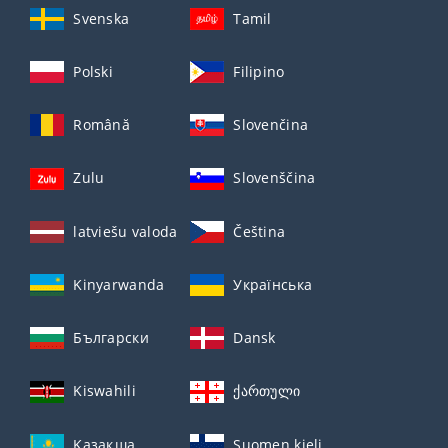
Svenska
Tamil
Polski
Filipino
Română
Slovenčina
Zulu
Slovenščina
latviešu valoda
Čeština
Kinyarwanda
Українська
Български
Dansk
Kiswahili
ქართული
Қазақша
Suomen kieli