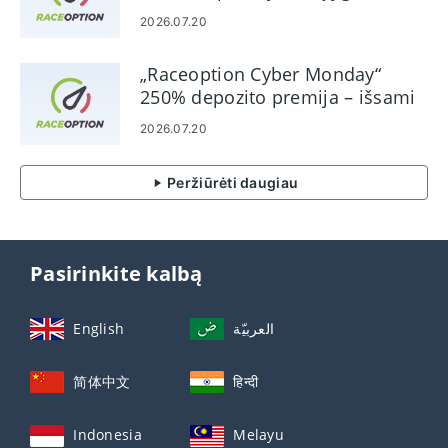
2026.07.20
„Raceoption Cyber ​​​​Monday“
250% depozito premija – išsami
informacija apie reklamą
2026.07.20
Peržiūrėti daugiau
Pasirinkite kalbą
English
العربيّة
简体中文
हिन्दी
Indonesia
Melayu