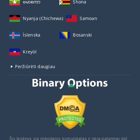
ဗမာစကာ
Shona
Nyanja (Chichewa)
Samoan
Íslenska
Bosanski
Kreyòl
Peržiūrėti daugiau
Šis leidinys yra rinkodaros komunikatas ir nėra patarimai dėl