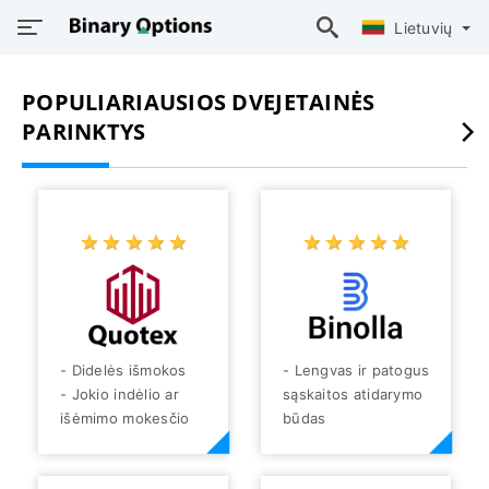
Lietuvių
POPULIARIAUSIOS DVEJETAINĖS
PARINKTYS
☆
★
☆
★
☆
★
☆
★
☆
★
☆
★
☆
★
☆
★
☆
★
☆
★
- Didelės išmokos
- Lengvas ir patogus
- Jokio indėlio ar
sąskaitos atidarymo
išėmimo mokesčio
būdas
- Yra nemokama
- Platus prekybos
demonstracinė
priemonių