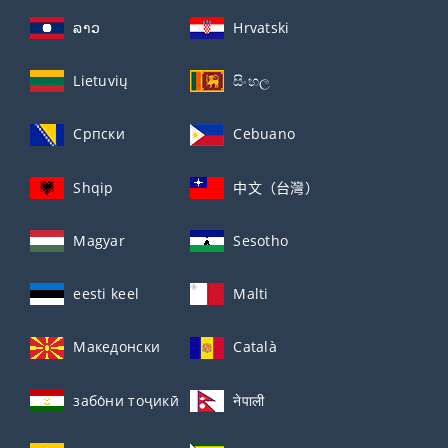
ລາວ
Hrvatski
Lietuvių
සිංහල
Српски
Cebuano
Shqip
中文（台灣）
Magyar
Sesotho
eesti keel
Malti
Македонски
Català
забо́ни тоҷикӣ́
नेपाली