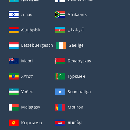
עברית
Afrikaans
Հայերեն
آذربايجان
Lëtzebuergesch
Gaeilge
Maori
Беларуская
አማርኛ
Туркмен
Ўзбек
Soomaaliga
Malagasy
Монгол
Кыргызча
ភាសាខ្មែរ