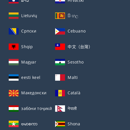
ລາວ
Hrvatski
Lietuvių
සිංහල
Српски
Cebuano
Shqip
中文（台灣）
Magyar
Sesotho
eesti keel
Malti
Македонски
Català
забо́ни тоҷикӣ́
नेपाली
ဗမာစကာ
Shona