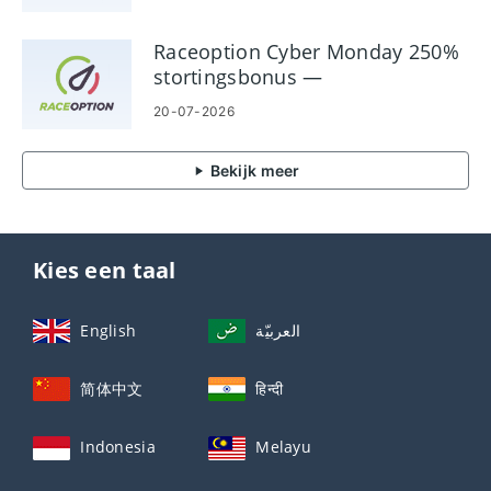
Raceoption Cyber ​​Monday 250%
stortingsbonus —
Promotiedetails
20-07-2026
Bekijk meer
Kies een taal
English
العربيّة
简体中文
हिन्दी
Indonesia
Melayu