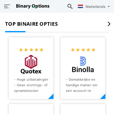
Nederlands
TOP BINAIRE OPTIES
☆
★
☆
★
☆
★
☆
★
☆
★
☆
★
☆
★
☆
★
☆
★
☆
★
- Hoge uitbetalingen
- Gemakkelijke en
- Geen stortings- of
handige manier om
opnamekosten
een ​​account te
- Gratis demo-
openen
account beschikbaar
- Breed scala aan
- Gediversifieerde
handelsinstrumenten
handelsproducten
- Geen stortings- en