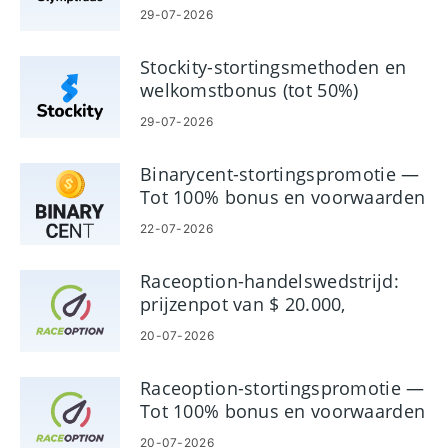
verwijzingen
- Demo-account
meerdere apparaten
29-07-2026
zonder
worden gebruikt, de
aanmeldingsverplichting
markt is 24/7 actief
Stockity-stortingsmethoden en
- Beschikbaar in 22
- Verschillende
welkomstbonus (tot 50%)
talen
vormen van storten /
- Accepteert
opnemen,
29-07-2026
handelaren uit de VS
ondersteuning voor
- Gereguleerd en
internetbankieren
Binarycent-stortingspromotie —
betrouwbaar
- Chatbox en
Tot 100% bonus en voorwaarden
ondersteunend
22-07-2026
personeel zijn 24/7
beschikbaar
Raceoption-handelswedstrijd:
prijzenpot van $ 20.000,
deelname en regels
20-07-2026
Raceoption-stortingspromotie —
Tot 100% bonus en voorwaarden
20-07-2026