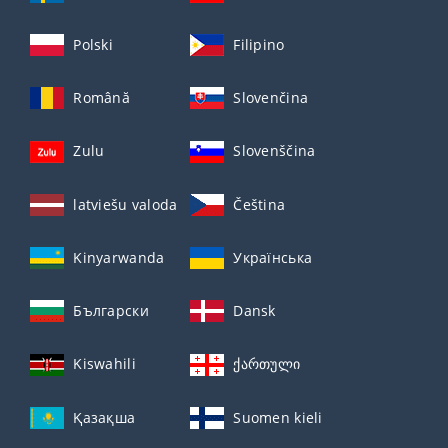
Polski
Filipino
Română
Slovenčina
Zulu
Slovenščina
latviešu valoda
Čeština
Kinyarwanda
Українська
Български
Dansk
Kiswahili
ქართული
Қазақша
Suomen kieli