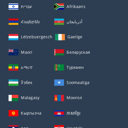
עברית
Afrikaans
Հայերեն
آذربايجان
Lëtzebuergesch
Gaeilge
Maori
Беларуская
አማርኛ
Туркмен
Ўзбек
Soomaaliga
Malagasy
Монгол
Кыргызча
ភាសាខ្មែរ