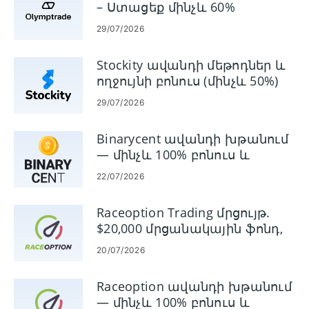
– Ստացեք մինչև 60%
ձեր սկզբնական
փոքր, ավելի քիչ
- Chatbox-ը և
միջնորդավճար ուղեգրերի
ներդրմամբ
կապիտալը
աջակցող
29/07/2026
համար
- $1 նվազագույն
- Բարձր շահույթի
անձնակազմը
գործարքներ
մարժա
հասանելի են 24/7
Stockity ավանդի մեթոդներ և
- Դեմո հաշիվ
- Պլատֆորմն ունի
ողջույնի բոնուս (մինչև 50%)
առանց գրանցման
մի քանի ակնառու
պարտավորության
առանձնահատկություններ
29/07/2026
- Հասանելի է 22
կարող է
լեզուներով
օգտագործվել
Binarycent ավանդի խթանում
- Ընդունում է
բազմաթիվ
— մինչև 100% բոնուս և
թրեյդերներ ԱՄՆ-ից
սարքերում, շուկան
պայմաններ
-
22/07/2026
գործում է 24/7
Կանոնակարգված
- Ավանդի/
և հուսալի
կանխիկացման
Raceoption Trading մրցույթ.
տարբեր ձևեր,
$20,000 մրցանակային ֆոնդ,
ինտերնետային
մուտք և կանոններ
20/07/2026
բանկային
աջակցություն
- Chatbox-ը և
Raceoption ավանդի խթանում
աջակցող
— մինչև 100% բոնուս և