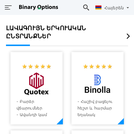
Հայերեն
ԼԱՎԱԳՈՒՅՆ ԵՐԿՈՒԱԿԱՆ
ԸՆՏՐԱՆՔՆԵՐ
☆
★
☆
★
☆
★
☆
★
☆
★
☆
★
☆
★
☆
★
☆
★
☆
★
- Բարձր
- Հաշիվ բացելու
վճարումներ
հեշտ և հարմար
- Ավանդի կամ
եղանակ
դուրսբերման վճար
- Առևտրային
չկա
գործիքների լայն