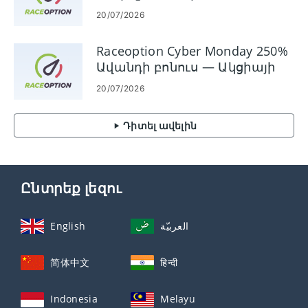
անձնակազմը
պայմաններ
20/07/2026
հասանելի են 24/7
Raceoption Cyber ​​Monday 250%
Ավանդի բոնուս — Ակցիայի
մանրամասներ
20/07/2026
Դիտել ավելին
Ընտրեք լեզու
English
العربيّة
简体中文
हिन्दी
Indonesia
Melayu