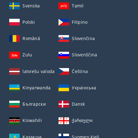
Svenska
Tamil
Polski
Filipino
Română
Slovenčina
Zulu
Slovenščina
latviešu valoda
Čeština
Kinyarwanda
Українська
Български
Dansk
Kiswahili
ქართული
Қазақша
Suomen kieli