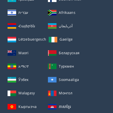
עברית
Afrikaans
Հայերեն
آذربايجان
Lëtzebuergesch
Gaeilge
Maori
Беларуская
አማርኛ
Туркмен
Ўзбек
Soomaaliga
Malagasy
Монгол
Кыргызча
ភាសាខ្មែរ