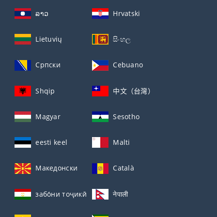
ລາວ
Hrvatski
Lietuvių
සිංහල
Српски
Cebuano
Shqip
中文（台灣）
Magyar
Sesotho
eesti keel
Malti
Македонски
Català
забо́ни тоҷикӣ́
नेपाली